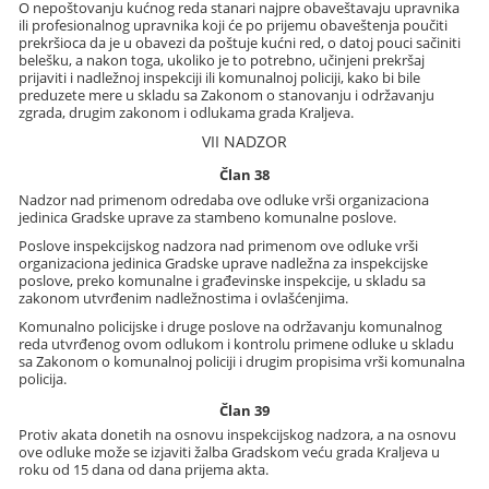
O nepoštovanju kućnog reda stanari najpre obaveštavaju upravnika
ili profesionalnog upravnika koji će po prijemu obaveštenja poučiti
prekršioca da je u obavezi da poštuje kućni red, o datoj pouci sačiniti
belešku, a nakon toga, ukoliko je to potrebno, učinjeni prekršaj
prijaviti i nadležnoj inspekciji ili komunalnoj policiji, kako bi bile
preduzete mere u skladu sa Zakonom o stanovanju i održavanju
zgrada, drugim zakonom i odlukama grada Kraljeva.
VII NADZOR
Član 38
Nadzor nad primenom odredaba ove odluke vrši organizaciona
jedinica Gradske uprave za stambeno komunalne poslove.
Poslove inspekcijskog nadzora nad primenom ove odluke vrši
organizaciona jedinica Gradske uprave nadležna za inspekcijske
poslove, preko komunalne i građevinske inspekcije, u skladu sa
zakonom utvrđenim nadležnostima i ovlašćenjima.
Komunalno policijske i druge poslove na održavanju komunalnog
reda utvrđenog ovom odlukom i kontrolu primene odluke u skladu
sa Zakonom o komunalnoj policiji i drugim propisima vrši komunalna
policija.
Član 39
Protiv akata donetih na osnovu inspekcijskog nadzora, a na osnovu
ove odluke može se izjaviti žalba Gradskom veću grada Kraljeva u
roku od 15 dana od dana prijema akta.