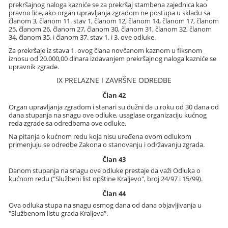
prekršajnog naloga kazniće se za prekršaj stambena zajednica kao
pravno lice, ako organ upravljanja zgradom ne postupa u skladu sa
članom 3, članom 11. stav 1, članom 12, članom 14, članom 17, članom
25, članom 26, članom 27, članom 30, članom 31, članom 32, članom
34, članom 35. i članom 37. stav 1. i 3. ove odluke.
Za prekršaje iz stava 1. ovog člana novčanom kaznom u fiksnom
iznosu od 20.000,00 dinara izdavanjem prekršajnog naloga kazniće se
upravnik zgrade.
IX PRELAZNE I ZAVRŠNE ODREDBE
Član 42
Organ upravljanja zgradom i stanari su dužni da u roku od 30 dana od
dana stupanja na snagu ove odluke, usaglase organizaciju kućnog
reda zgrade sa odredbama ove odluke.
Na pitanja o kućnom redu koja nisu uređena ovom odlukom
primenjuju se odredbe Zakona o stanovanju i održavanju zgrada.
Član 43
Danom stupanja na snagu ove odluke prestaje da važi Odluka o
kućnom redu ("Službeni list opštine Kraljevo", broj 24/97 i 15/99).
Član 44
Ova odluka stupa na snagu osmog dana od dana objavljivanja u
"Službenom listu grada Kraljeva".