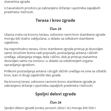
stanarima zgrade.
U tavanskom prostoru je zabranjeno držanje i upotreba zapaljivih
predmeta i tečnosti.
Terasa i krov zgrade
Član 23
Ulazna vrata na krovnu terasu, odnosno ravni krov stambene zgrade
moraju biti stalno zaključana, u skladu sa odlukom stambene
zajednice.
Na neprohodnu terasu i krov stambene zgrade pristup je dozvoljen
samo stručnim licima radi popravki, postavljanja antena i sličnih
uređaja, uklanjanja snega, leda i slično, dok je pristup stanarima
dozvoljen samo na osnovu i u skladu sa odobrenjem organa
upravljanja zgradom.
Prilikom postavljanja antena i drugih sličnih uređaja ne sme se oštetiti
krov, kao ni drugi zajednički deo grade.
Na krovnoj terasi, odnosno ravnom krovu stambene zgrade je
zabranjeno držanje i upotreba zapaljivih predmeta i tečnosti.
Spoljni delovi zgrade
Član 24
Spoljni delovi zgrade (vrata, prozori, izlozi i sl.) moraju biti čisti i