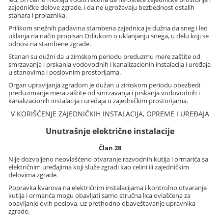
zajedničke delove zgrade, i da ne ugrožavaju bezbednost ostalih
stanara i prolaznika.
Prilikom snežnih padavina stambena zajednica je dužna da sneg i led
uklanja na način propisan Odlukom o uklanjanju snega, u delu koji se
odnosi na stambene zgrade.
Stanari su dužni da u zimskom periodu preduzmu mere zaštite od
smrzavanja i prskanja vodovodnih i kanalizacionih instalacija i uređaja
u stanovima i poslovnim prostorijama.
Organ upravljanja zgradom je dužan u zimskom periodu obezbedi
preduzimanje mera zaštite od smrzavanja i prskanja vodovodnih i
kanalizacionih instalacija i uređaja u zajedničkim prostorijama.
V KORIŠĆENJE ZAJEDNIČKIH INSTALACIJA, OPREME I UREĐAJA
Unutrašnje električne instalacije
Član 28
Nije dozvoljeno neovlašćeno otvaranje razvodnih kutija i ormarića sa
električnim uređajima koji služe zgradi kao celini ili zajedničkim
delovima zgrade.
Popravka kvarova na električnim instalacijama i kontrolno otvaranje
kutija i ormarića mogu obavljati samo stručna lica ovlašćena za
obavljanje ovih poslova, uz prethodno obaveštavanje upravnika
zgrade.