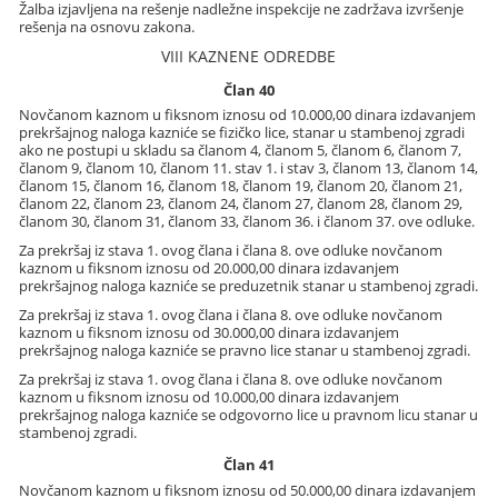
Žalba izjavljena na rešenje nadležne inspekcije ne zadržava izvršenje
rešenja na osnovu zakona.
VIII KAZNENE ODREDBE
Član 40
Novčanom kaznom u fiksnom iznosu od 10.000,00 dinara izdavanjem
prekršajnog naloga kazniće se fizičko lice, stanar u stambenoj zgradi
ako ne postupi u skladu sa članom 4, članom 5, članom 6, članom 7,
članom 9, članom 10, članom 11. stav 1. i stav 3, članom 13, članom 14,
članom 15, članom 16, članom 18, članom 19, članom 20, članom 21,
članom 22, članom 23, članom 24, članom 27, članom 28, članom 29,
članom 30, članom 31, članom 33, članom 36. i članom 37. ove odluke.
Za prekršaj iz stava 1. ovog člana i člana 8. ove odluke novčanom
kaznom u fiksnom iznosu od 20.000,00 dinara izdavanjem
prekršajnog naloga kazniće se preduzetnik stanar u stambenoj zgradi.
Za prekršaj iz stava 1. ovog člana i člana 8. ove odluke novčanom
kaznom u fiksnom iznosu od 30.000,00 dinara izdavanjem
prekršajnog naloga kazniće se pravno lice stanar u stambenoj zgradi.
Za prekršaj iz stava 1. ovog člana i člana 8. ove odluke novčanom
kaznom u fiksnom iznosu od 10.000,00 dinara izdavanjem
prekršajnog naloga kazniće se odgovorno lice u pravnom licu stanar u
stambenoj zgradi.
Član 41
Novčanom kaznom u fiksnom iznosu od 50.000,00 dinara izdavanjem