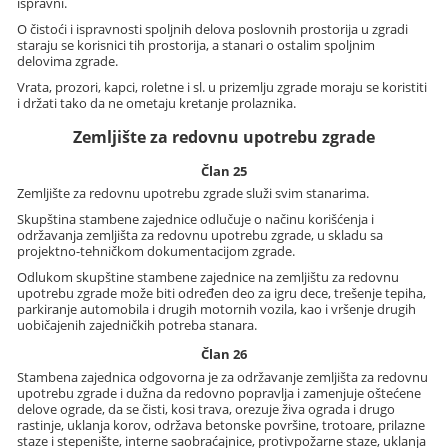
ispravni.
O čistoći i ispravnosti spoljnih delova poslovnih prostorija u zgradi
staraju se korisnici tih prostorija, a stanari o ostalim spoljnim
delovima zgrade.
Vrata, prozori, kapci, roletne i sl. u prizemlju zgrade moraju se koristiti
i držati tako da ne ometaju kretanje prolaznika.
Zemljište za redovnu upotrebu zgrade
Član 25
Zemljište za redovnu upotrebu zgrade služi svim stanarima.
Skupština stambene zajednice odlučuje o načinu korišćenja i
održavanja zemljišta za redovnu upotrebu zgrade, u skladu sa
projektno-tehničkom dokumentacijom zgrade.
Odlukom skupštine stambene zajednice na zemljištu za redovnu
upotrebu zgrade može biti određen deo za igru dece, trešenje tepiha,
parkiranje automobila i drugih motornih vozila, kao i vršenje drugih
uobičajenih zajedničkih potreba stanara.
Član 26
Stambena zajednica odgovorna je za održavanje zemljišta za redovnu
upotrebu zgrade i dužna da redovno popravlja i zamenjuje oštećene
delove ograde, da se čisti, kosi trava, orezuje živa ograda i drugo
rastinje, uklanja korov, održava betonske površine, trotoare, prilazne
staze i stepenište, interne saobraćajnice, protivpožarne staze, uklanja