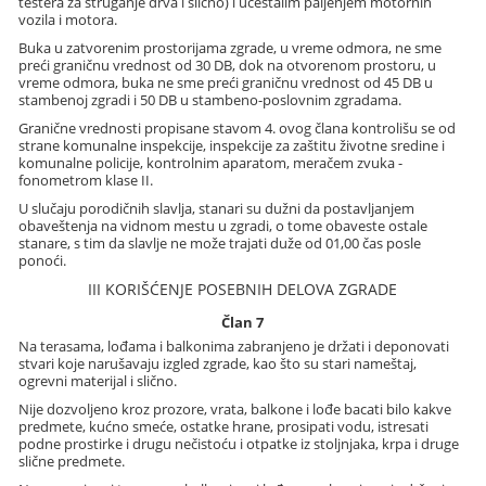
testera za struganje drva i slično) i učestalim paljenjem motornih
vozila i motora.
Buka u zatvorenim prostorijama zgrade, u vreme odmora, ne sme
preći graničnu vrednost od 30 DB, dok na otvorenom prostoru, u
vreme odmora, buka ne sme preći graničnu vrednost od 45 DB u
stambenoj zgradi i 50 DB u stambeno-poslovnim zgradama.
Granične vrednosti propisane stavom 4. ovog člana kontrolišu se od
strane komunalne inspekcije, inspekcije za zaštitu životne sredine i
komunalne policije, kontrolnim aparatom, meračem zvuka -
fonometrom klase II.
U slučaju porodičnih slavlja, stanari su dužni da postavljanjem
obaveštenja na vidnom mestu u zgradi, o tome obaveste ostale
stanare, s tim da slavlje ne može trajati duže od 01,00 čas posle
ponoći.
III KORIŠĆENJE POSEBNIH DELOVA ZGRADE
Član 7
Na terasama, lođama i balkonima zabranjeno je držati i deponovati
stvari koje narušavaju izgled zgrade, kao što su stari nameštaj,
ogrevni materijal i slično.
Nije dozvoljeno kroz prozore, vrata, balkone i lođe bacati bilo kakve
predmete, kućno smeće, ostatke hrane, prosipati vodu, istresati
podne prostirke i drugu nečistoću i otpatke iz stoljnjaka, krpa i druge
slične predmete.