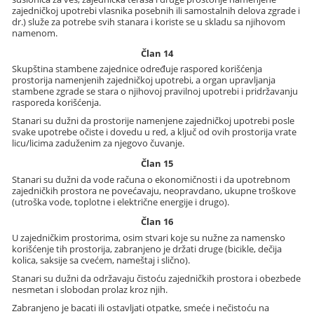
zajedničkoj upotrebi vlasnika posebnih ili samostalnih delova zgrade i
dr.) služe za potrebe svih stanara i koriste se u skladu sa njihovom
namenom.
Član 14
Skupština stambene zajednice određuje raspored korišćenja
prostorija namenjenih zajedničkoj upotrebi, a organ upravljanja
stambene zgrade se stara o njihovoj pravilnoj upotrebi i pridržavanju
rasporeda korišćenja.
Stanari su dužni da prostorije namenjene zajedničkoj upotrebi posle
svake upotrebe očiste i dovedu u red, a ključ od ovih prostorija vrate
licu/licima zaduženim za njegovo čuvanje.
Član 15
Stanari su dužni da vode računa o ekonomičnosti i da upotrebnom
zajedničkih prostora ne povećavaju, neopravdano, ukupne troškove
(utroška vode, toplotne i električne energije i drugo).
Član 16
U zajedničkim prostorima, osim stvari koje su nužne za namensko
korišćenje tih prostorija, zabranjeno je držati druge (bicikle, dečija
kolica, saksije sa cvećem, nameštaj i slično).
Stanari su dužni da održavaju čistoću zajedničkih prostora i obezbede
nesmetan i slobodan prolaz kroz njih.
Zabranjeno je bacati ili ostavljati otpatke, smeće i nečistoću na