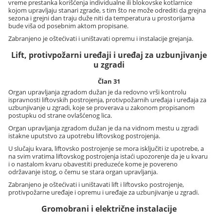
vreme prestanka korišćenja individualne ili blokovske kotlarnice
kojom upravljaju stanari zgrade, s tim što ne može odrediti da grejna
sezona i grejni dan traju duže niti da temperatura u prostorijama
bude viša od posebnim aktom propisane.
Zabranjeno je oštećivati i uništavati opremu i instalacije grejanja.
Lift, protivpožarni uređaji i uređaj za uzbunjivanje
u zgradi
Član 31
Organ upravljanja zgradom dužan je da redovno vrši kontrolu
ispravnosti liftovskih postrojenja, protivpožarnih uređaja i uređaja za
uzbunjivanje u zgradi, koje se proverava u zakonom propisanom
postupku od strane ovlašćenog lica.
Organ upravljanja zgradom dužan je da na vidnom mestu u zgradi
istakne uputstvo za upotrebu liftovskog postrojenja.
U slučaju kvara, liftovsko postrojenje se mora isključiti iz upotrebe, a
na svim vratima liftovskog postrojenja istaći upozorenje da je u kvaru
i o nastalom kvaru obavestiti preduzeće kome je povereno
održavanje istog, o čemu se stara organ upravljanja.
Zabranjeno je oštećivati i uništavati lift i liftovsko postrojenje,
protivpožarne uređaje i opremu i uređaje za uzbunjivanje u zgradi.
Gromobrani i električne instalacije