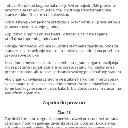
- obaveštenje kod koga se nalaze ključevi od zajedničkih prostora i
prostorija sa tehničkim uređajima, prostorija transformatorske
stanice i skloništa (kućna i blokovska),
- obaveštenje kom javnom preduzeću, pravnom licu ili preduzetniku
je povereno održavanje zgrade,
- uputstvo o načinu prijave kvara i oštećenja na instalacijama,
uređajima i opremi zgrade, kao i
- druge informacije i odluke skupštine stambene zajednice, bitne za
stanare i uspostavljanje reda, mira i poštovanja odredaba posebnih
zakona i ove odluke.
Na vidnom mestu na ulasku u stambenu zgradu, organ upravljanja
može postaviti i spisak stanara po spratu i stanu, koji sadrži ime i
prezime stanara, ali uz pisani pristanak svakog pojedinačnog stanara.
Ako organ upravljanja zgradom ne istakne na vidnom mestu spisak
svih stanara, dužan je da na vidnom mestu istakne obaveštenje o
tome kod koga se spisak nalazi kako bi bio dostupan svim stanarima i
nadležnim organima.
Zajednički prostori
Član 13
Zajednički prostori u zgradi (stepenište, ulazni prostori i vetrobrani,
zajednički hodnik i galerija, tavanski prostor, podrum, biciklarnica,
sušionica za veš, zajednička terasa i druge prostorije namenjene