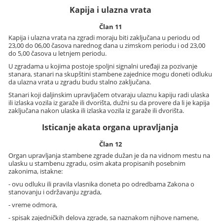
Kapija i ulazna vrata
Član 11
Kapija i ulazna vrata na zgradi moraju biti zaključana u periodu od
23,00 do 06,00 časova narednog dana u zimskom periodu i od 23,00
do 5,00 časova u letnjem periodu.
U zgradama u kojima postoje spoljni signalni uređaji za pozivanje
stanara, stanari na skupštini stambene zajednice mogu doneti odluku
da ulazna vrata u zgradu budu stalno zaključana.
Stanari koji daljinskim upravljačem otvaraju ulaznu kapiju radi ulaska
ili izlaska vozila iz garaže ili dvorišta, dužni su da provere da li je kapija
zaključana nakon ulaska ili izlaska vozila iz garaže ili dvorišta.
Isticanje akata organa upravljanja
Član 12
Organ upravljanja stambene zgrade dužan je da na vidnom mestu na
ulasku u stambenu zgradu, osim akata propisanih posebnim
zakonima, istakne:
- ovu odluku ili pravila vlasnika doneta po odredbama Zakona o
stanovanju i održavanju zgrada,
- vreme odmora,
- spisak zajedničkih delova zgrade, sa naznakom njihove namene,