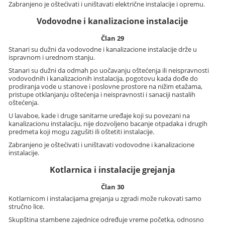
Zabranjeno je oštećivati i uništavati električne instalacije i opremu.
Vodovodne i kanalizacione instalacije
Član 29
Stanari su dužni da vodovodne i kanalizacione instalacije drže u
ispravnom i urednom stanju.
Stanari su dužni da odmah po uočavanju oštećenja ili neispravnosti
vodovodnih i kanalizacionih instalacija, pogotovu kada dođe do
prodiranja vode u stanove i poslovne prostore na nižim etažama,
pristupe otklanjanju oštećenja i neispravnosti i sanaciji nastalih
oštećenja.
U lavaboe, kade i druge sanitarne uređaje koji su povezani na
kanalizacionu instalaciju, nije dozvoljeno bacanje otpadaka i drugih
predmeta koji mogu zagušiti ili oštetiti instalacije.
Zabranjeno je oštećivati i uništavati vodovodne i kanalizacione
instalacije.
Kotlarnica i instalacije grejanja
Član 30
Kotlarnicom i instalacijama grejanja u zgradi može rukovati samo
stručno lice.
Skupština stambene zajednice određuje vreme početka, odnosno