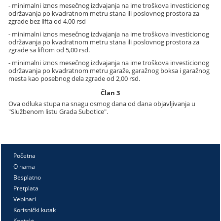
- minimalni iznos mesečnog izdvajanja na ime troškova investicionog
održavanja po kvadratnom metru stana ili poslovnog prostora za
zgrade bez lifta od 4,00 rsd
- minimalni iznos mesečnog izdvajanja na ime troškova investicionog
održavanja po kvadratnom metru stana ili poslovnog prostora za
zgrade sa liftom od 5,00 rsd.
- minimalni iznos mesečnog izdvajanja na ime troškova investicionog
održavanja po kvadratnom metru garaže, garažnog boksa i garažnog
mesta kao posebnog dela zgrade od 2,00 rsd.
Član 3
Ova odluka stupa na snagu osmog dana od dana objavljivanja u
"Službenom listu Grada Subotice".
Početna
O nama
Besplatno
Pretplata
Vebinari
Korisnički kutak
Kontakt