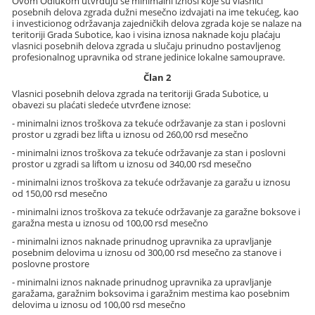
Ovom Odlukom utvrđuju se minimalni iznosi koje su vlasnici
posebnih delova zgrada dužni mesečno izdvajati na ime tekućeg, kao
i investicionog održavanja zajedničkih delova zgrada koje se nalaze na
teritoriji Grada Subotice, kao i visina iznosa naknade koju plaćaju
vlasnici posebnih delova zgrada u slučaju prinudno postavljenog
profesionalnog upravnika od strane jedinice lokalne samouprave.
Član 2
Vlasnici posebnih delova zgrada na teritoriji Grada Subotice, u
obavezi su plaćati sledeće utvrđene iznose:
- minimalni iznos troškova za tekuće održavanje za stan i poslovni
prostor u zgradi bez lifta u iznosu od 260,00 rsd mesečno
- minimalni iznos troškova za tekuće održavanje za stan i poslovni
prostor u zgradi sa liftom u iznosu od 340,00 rsd mesečno
- minimalni iznos troškova za tekuće održavanje za garažu u iznosu
od 150,00 rsd mesečno
- minimalni iznos troškova za tekuće održavanje za garažne boksove i
garažna mesta u iznosu od 100,00 rsd mesečno
- minimalni iznos naknade prinudnog upravnika za upravljanje
posebnim delovima u iznosu od 300,00 rsd mesečno za stanove i
poslovne prostore
- minimalni iznos naknade prinudnog upravnika za upravljanje
garažama, garažnim boksovima i garažnim mestima kao posebnim
delovima u iznosu od 100,00 rsd mesečno