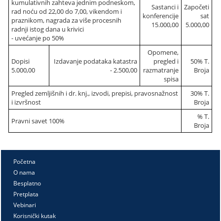
kumulativnih zahteva jednim podneskom,
Sastanci i
Započeti
rad noću od 22,00 do 7,00, vikendom i
konferencije
sat
praznikom, nagrada za više procesnih
15.000,00
5.000,00
radnji istog dana u krivici
- uvećanje po 50%
Opomene,
Dopisi
Izdavanje podataka katastra
pregled i
50% T.
5.000,00
- 2.500,00
razmatranje
Broja
spisa
Pregled zemljišnih i dr. knj., izvodi, prepisi, pravosnažnost
30% T.
i izvršnost
Broja
% T.
Pravni savet 100%
Broja
Početna
O nama
Besplatno
Pretplata
Vebinari
Korisnički kutak