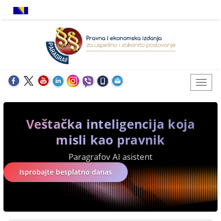
Veštačka inteligencija koja
misli kao pravnik
Paragrafov AI asistent
Isprobajte besplatno danas