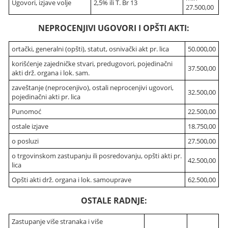
Ugovori, izjave volje
2,5% ili T. Br 13
27.500,00
NEPROCENJIVI UGOVORI I OPŠTI AKTI:
ortački, generalni (opšti), statut, osnivački akt pr. lica
50.000,00
korišćenje zajedničke stvari, predugovori, pojedinačni
37.500,00
akti drž. organa i lok. sam.
zaveštanje (neprocenjivo), ostali neprocenjivi ugovori,
32.500,00
pojedinačni akti pr. lica
Punomoć
22.500,00
ostale izjave
18.750,00
o posluzi
27.500,00
o trgovinskom zastupanju ili posredovanju, opšti akti pr.
42.500,00
lica
Opšti akti drž. organa i lok. samouprave
62.500,00
OSTALE RADNJE:
Zastupanje više stranaka i više