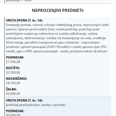
podnesak + 100%
NEPROCENJIVI PREDMETI:
Smetanje poseda, razvod, vršenje roditeljskog prava, neprocenjivi radni
sporovi, Sporovi pred sudom časti, ostali prekršaji, prekršaji pred
prekršajnim sudom po zahtevima za sudsko odlučivanje, zaštita
uzbunjivača, diskriminacija i zaštita od zlostavljanja na radu, uređenje
ličnih stanja, porodični (vanparnica) upis u katastar - neprocenjivi
predmeti, upravni postupak (ZoPiI i Porodični i ostali) upravni spor (PZ i
ostali), upis u APR, upravni postupak - ostali, pred privrednim društvom
27.500,00
32.500,00
18.750,00
55.000,00
prekršaji pred policijom, nasilje u porodici
30.000,00