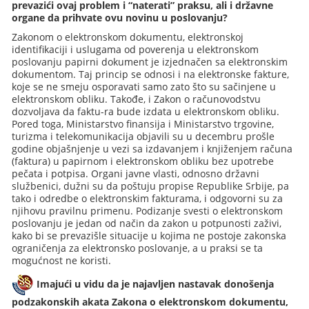
prevazići ovaj problem i “naterati” praksu, ali i državne
organe da prihvate ovu novinu u poslovanju?
Zakonom o elektronskom dokumentu, elektronskoj
identifikaciji i uslugama od poverenja u elektronskom
poslovanju papirni dokument je izjednačen sa elektronskim
dokumentom. Taj princip se odnosi i na elektronske fakture,
koje se ne smeju osporavati samo zato što su sačinjene u
elektronskom obliku. Takođe, i Zakon o računovodstvu
dozvoljava da faktu-ra bude izdata u elektronskom obliku.
Pored toga, Ministarstvo finansija i Ministarstvo trgovine,
turizma i telekomunikacija objavili su u decembru prošle
godine objašnjenje u vezi sa izdavanjem i knjiženjem računa
(faktura) u papirnom i elektronskom obliku bez upotrebe
pečata i potpisa. Organi javne vlasti, odnosno državni
službenici, dužni su da poštuju propise Republike Srbije, pa
tako i odredbe o elektronskim fakturama, i odgovorni su za
njihovu pravilnu primenu. Podizanje svesti o elektronskom
poslovanju je jedan od način da zakon u potpunosti zaživi,
kako bi se prevazišle situacije u kojima ne postoje zakonska
ograničenja za elektronsko poslovanje, a u praksi se ta
mogućnost ne koristi.
Imajući u vidu da je najavljen nastavak donošenja
podzakonskih akata Zakona o elektronskom dokumentu,