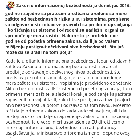
Zakon o informacionoj bezbednosti je donet još 2016.
godine i zajedno sa pratećim uredbama uređene su mere
zaštite od bezbednosnih rizika u IKT sistemima, propisane
su odgovornosti i obaveze pravnih lica prilikom upravljanja
i korišćenja IKT sistema i određeni su nadležni organi za
sprovođenje mera zaštite. Nakon što je proteklo dve
godine od početka primene zakona, da li je po Vašem
mišljenju postignut očekivani nivo bezbednosti i šta još
može da se uradi na tom polju?
Kada je u pitanju informaciona bezbednost, jedan od glavnih
zahteva Zakona o informacionoj bezbednosti i pratećih
uredbi je održavanje adekvatnog nivoa bezbednosti, što
predstavlja kontinuirano ulaganje u stalno unapređenje
mera zaštite IKT sistema. Propisima je predviđeno donošenje
Akta o bezbednosti za IKT sisteme od posebnog značaja, kao i
primena mera zaštite, a sledeći korak je podizanje kapaciteta
zaposlenih u ovoj oblasti, kako bi se postigao zadovoljavajući
nivo bezbednosti, a potom i održavao na tom nivou. Možemo
reći da je primena zakona do sada zadovoljavajuća, ali i da
postoji prostor za dalje unapređenje. Zakon o informacionoj
bezbednosti je u većoj meri usaglašen sa EU direktivom o
mrežnoj i informacionoj bezbednosti, a radi potpunog
usaglašavanja, Ministarstvo priprema izmene i dopune ovog