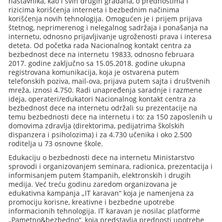
nastavnika, kao i svih drugih građana, o prednostima i
rizicima korišćenja interneta i bezbednim načinima
korišćenja novih tehnologija. Omogućen je i prijem prijava
štetnog, neprimerenog i nelegalnog sadržaja i ponašanja na
internetu, odnosno prijavljivanje ugroženosti prava i interesa
deteta. Od početka rada Nacionalnog kontakt centra za
bezbednost dece na internetu 19833, odnosno februara
2017. godine zaključno sa 15.05.2018. godine ukupna
registrovana komunikacija, koja je ostvarena putem
telefonskih poziva, mail-ova, prijava putem sajta i društvenih
mreža, iznosi 4.750. Radi unapređenja saradnje i razmene
ideja, operateri/edukatori Nacionalnog kontakt centra za
bezbednost dece na internetu održali su prezentacije na
temu bezbednosti dece na internetu i to: za 150 zaposlenih u
domovima zdravlja (direktorima, pedijatrima školskih
dispanzera i psiholozima) i za 4.730 učenika i oko 2.500
roditelja u 73 osnovne škole.
Edukaciju o bezbednosti dece na internetu Ministarstvo
sprovodi i organizovanjem seminara, radionica, prezentacija i
informisanjem putem štampanih, elektronskih i drugih
medija. Već treću godinu zaredom organizovana je
edukativna kampanja „IT karavan“ koja je namenjena za
promociju korisne, kreativne i bezbedne upotrebe
informacionih tehnologija. IT karavan je nosilac platforme
„Pametno&bezbedno“, koja predstavlja prednosti upotrebe