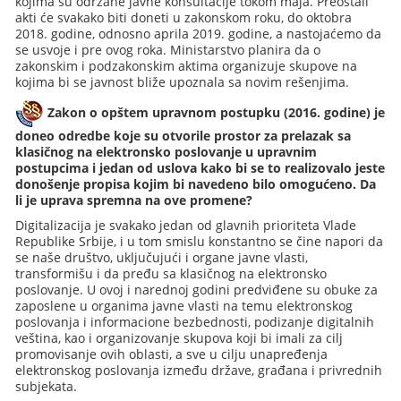
kojima su održane javne konsultacije tokom maja. Preostali
akti će svakako biti doneti u zakonskom roku, do oktobra
2018. godine, odnosno aprila 2019. godine, a nastojaćemo da
se usvoje i pre ovog roka. Ministarstvo planira da o
zakonskim i podzakonskim aktima organizuje skupove na
kojima bi se javnost bliže upoznala sa novim rešenjima.
Zakon o opštem upravnom postupku (2016. godine) je
doneo odredbe koje su otvorile prostor za prelazak sa
klasičnog na elektronsko poslovanje u upravnim
postupcima i jedan od uslova kako bi se to realizovalo jeste
donošenje propisa kojim bi navedeno bilo omogućeno. Da
li je uprava spremna na ove promene?
Digitalizacija je svakako jedan od glavnih prioriteta Vlade
Republike Srbije, i u tom smislu konstantno se čine napori da
se naše društvo, uključujući i organe javne vlasti,
transformišu i da pređu sa klasičnog na elektronsko
poslovanje. U ovoj i narednoj godini predviđene su obuke za
zaposlene u organima javne vlasti na temu elektronskog
poslovanja i informacione bezbednosti, podizanje digitalnih
veština, kao i organizovanje skupova koji bi imali za cilj
promovisanje ovih oblasti, a sve u cilju unapređenja
elektronskog poslovanja između države, građana i privrednih
subjekata.