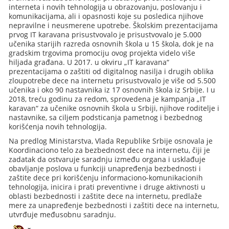
interneta i novih tehnologija u obrazovanju, poslovanju i
komunikacijama, ali i opasnosti koje su posledica njihove
nepravilne i neusmerene upotrebe. Školskim prezentacijama
prvog IT karavana prisustvovalo je prisustvovalo je 5.000
učenika starijih razreda osnovnih škola u 15 škola, dok je na
gradskim trgovima promociju ovog projekta videlo više
hiljada građana. U 2017. u okviru „IT karavana“
prezentacijama o zaštiti od digitalnog nasilja i drugih oblika
zloupotrebe dece na internetu prisustvovalo je više od 5.500
učenika i oko 90 nastavnika iz 17 osnovnih škola iz Srbije. I u
2018, treću godinu za redom, sprovedena je kampanja „IT
karavan“ za učenike osnovnih škola u Srbiji, njihove roditelјe i
nastavnike, sa ciljem podsticanja pametnog i bezbednog
korišćenja novih tehnologija.
Na predlog Ministarstva, Vlada Republike Srbije osnovala je
Koordinaciono telo za bezbednost dece na internetu, čiji je
zadatak da ostvaruje saradnju između organa i usklađuje
obavlјanje poslova u funkciji unapređenja bezbednosti i
zaštite dece pri korišćenju informaciono-komunikacionih
tehnologija, inicira i prati preventivne i druge aktivnosti u
oblasti bezbednosti i zaštite dece na internetu, predlaže
mere za unapređenje bezbednosti i zaštiti dece na internetu,
utvrđuje međusobnu saradnju.