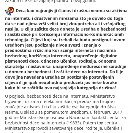
zakona čije se usvajanje planira u ovoj godini.
Deca kao najranjiviji članovi društva veoma su aktivna
na internetu i društvenim mrežama što je dovelo do toga
da se nad njima vrši veliki broj zloupotreba ali i vršnjačkog
nasilja. U cilju zaštite dece doneta je Uredba o bezbednosti
i zaštiti dece pri korišćenju informaciono-komunikacionih
tehnologija. Ciljevi koji su trebali da budu postignuti ovom
uredbom jesu podizanje nivoa svesti i znanja o
prednostima i rizicima korišćenja interneta i načinima
bezbednog korišćenja interneta, unapređenje digitalne
pismenosti dece, odnosno učenika, roditelja, odnosno
staratelja i nastavnika, unapređenje međuresorne saradnje
u domenu bezbednosti i zaštite dece na internetu. Da li je
dovoljna navedena uredba za postizanje postavljenih
ciljeva ili je ipak neophodno preduzeti još neke korake
kako bi se zaštitila ova najranjivija kategorija društva?
U pogledu bezbednosti dece na internetu, Ministarstvo
trgovine, turizma i telekomunikacija preduzima brojne i
značajne aktivnosti u cilju zaštite ove kategorije društva.
Naime, u skladu sa pomenutom uredbom, u februaru 2017.
godine Ministarstvo je osnovalo Nacionalni kontakt centar za
bezbednost dece na internetu (19833). Putem tog centra
Ministarstvo sprovodi savetovanje dece, roditelja, učenika i