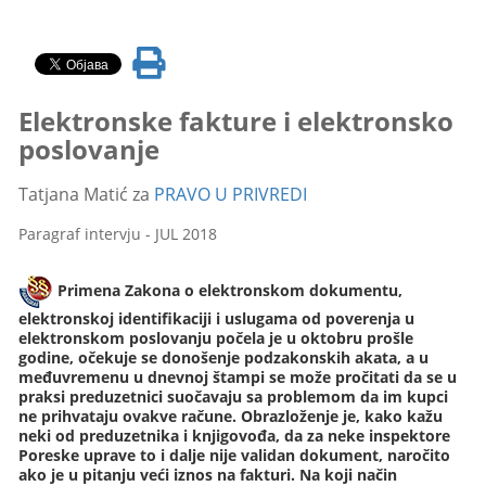
Elektronske fakture i elektronsko
poslovanje
Tatjana Matić za
PRAVO U PRIVREDI
Paragraf intervju - JUL 2018
Primena Zakona o elektronskom dokumentu,
elektronskoj identifikaciji i uslugama od poverenja u
elektronskom poslovanju počela je u oktobru prošle
godine, očekuje se donošenje podzakonskih akata, a u
međuvremenu u dnevnoj štampi se može pročitati da se u
praksi preduzetnici suočavaju sa problemom da im kupci
ne prihvataju ovakve račune. Obrazloženje je, kako kažu
neki od preduzetnika i knjigovođa, da za neke inspektore
Poreske uprave to i dalje nije validan dokument, naročito
ako je u pitanju veći iznos na fakturi. Na koji način