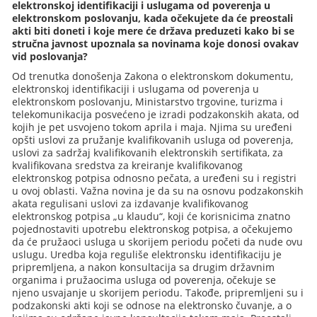
elektronskoj identifikaciji i uslugama od poverenja u
elektronskom poslovanju, kada očekujete da će preostali
akti biti doneti i koje mere će država preduzeti kako bi se
stručna javnost upoznala sa novinama koje donosi ovakav
vid poslovanja?
Od trenutka donošenja Zakona o elektronskom dokumentu,
elektronskoj identifikaciji i uslugama od poverenja u
elektronskom poslovanju, Ministarstvo trgovine, turizma i
telekomunikacija posvećeno je izradi podzakonskih akata, od
kojih je pet usvojeno tokom aprila i maja. Njima su uređeni
opšti uslovi za pružanje kvalifikovanih usluga od poverenja,
uslovi za sadržaj kvalifikovanih elektronskih sertifikata, za
kvalifikovana sredstva za kreiranje kvalifikovanog
elektronskog potpisa odnosno pečata, a uređeni su i registri
u ovoj oblasti. Važna novina je da su na osnovu podzakonskih
akata regulisani uslovi za izdavanje kvalifikovanog
elektronskog potpisa „u klaudu“, koji će korisnicima znatno
pojednostaviti upotrebu elektronskog potpisa, a očekujemo
da će pružaoci usluga u skorijem periodu početi da nude ovu
uslugu. Uredba koja reguliše elektronsku identifikaciju je
pripremljena, a nakon konsultacija sa drugim državnim
organima i pružaocima usluga od poverenja, očekuje se
njeno usvajanje u skorijem periodu. Takođe, pripremljeni su i
podzakonski akti koji se odnose na elektronsko čuvanje, a o