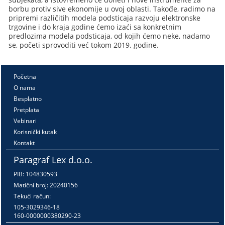
borbu protiv sive ekonomije u ovoj oblasti. Takođe, radimo na
pripremi različitih modela podsticaja razvoju elektronske
trgovine i do kraja godine ćemo izaći sa konkretnim
predlozima modela podsticaja, od kojih ćemo neke, nadamo
se, početi sprovoditi već tokom 2019. godine.
Početna
O nama
Besplatno
Pretplata
Vebinari
Korisnički kutak
Kontakt
Paragraf Lex d.o.o.
PIB: 104830593
Matični broj: 20240156
Tekući račun:
105-3029346-18
160-0000000380290-23