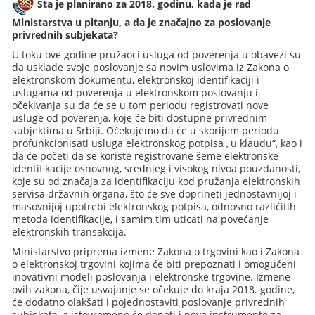
Šta je planirano za 2018. godinu, kada je rad
Ministarstva u pitanju, a da je značajno za poslovanje
privrednih subjekata?
U toku ove godine pružaoci usluga od poverenja u obavezi su
da usklade svoje poslovanje sa novim uslovima iz Zakona o
elektronskom dokumentu, elektronskoj identifikaciji i
uslugama od poverenja u elektronskom poslovanju i
očekivanja su da će se u tom periodu registrovati nove
usluge od poverenja, koje će biti dostupne privrednim
subjektima u Srbiji. Očekujemo da će u skorijem periodu
profunkcionisati usluga elektronskog potpisa „u klaudu“, kao i
da će početi da se koriste registrovane šeme elektronske
identifikacije osnovnog, srednjeg i visokog nivoa pouzdanosti,
koje su od značaja za identifikaciju kod pružanja elektronskih
servisa državnih organa, što će sve doprineti jednostavnijoj i
masovnijoj upotrebi elektronskog potpisa, odnosno različitih
metoda identifikacije, i samim tim uticati na povećanje
elektronskih transakcija.
Ministarstvo priprema izmene Zakona o trgovini kao i Zakona
o elektronskoj trgovini kojima će biti prepoznati i omogućeni
inovativni modeli poslovanja i elektronske trgovine. Izmene
ovih zakona, čije usvajanje se očekuje do kraja 2018. godine,
će dodatno olakšati i pojednostaviti poslovanje privrednih
subjekata, a istovremeno će doneti i nove instrumente za