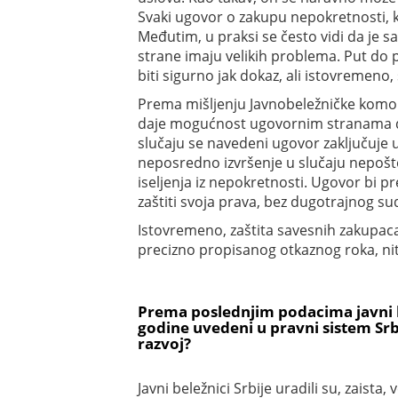
Svaki ugovor o zakupu nepokretnosti, ko
Međutim, u praksi se često vidi da je 
strane imaju velikih problema. Put do
biti sigurno jak dokaz, ali istovremeno
Prema mišljenju Javnobeležničke komore
daje mogućnost ugovornim stranama da
slučaju se navedeni ugovor zaključuje 
neposredno izvršenje u slučaju nepošto
iseljenja iz nepokretnosti. Ugovor bi p
zaštiti svoja prava, bez dugotrajnog s
Istovremeno, zaštita savesnih zakupaca
precizno propisanog otkaznog roka, nit
Prema poslednjim podacima javni be
godine uvedeni u pravni sistem Srbij
razvoj?
Javni beležnici Srbije uradili su, zaist