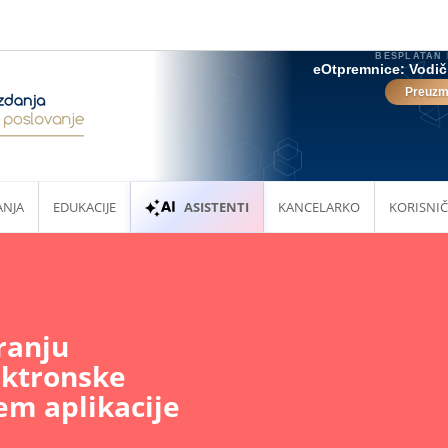
ANJA
EDUKACIJE
ASISTENTI
KANCELARKO
KORISNIČ
ranju
ektronske
em aplikacije