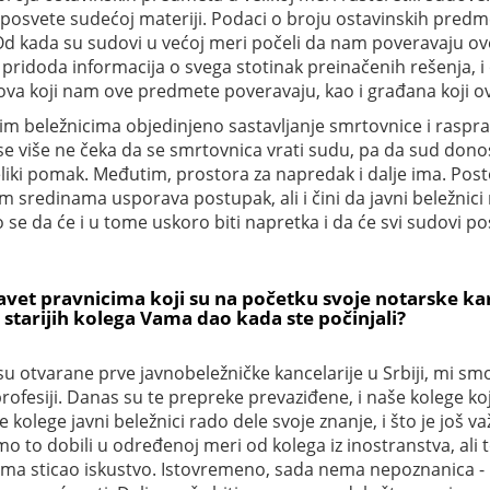
posvete sudećoj materiji. Podaci o broju ostavinskih predm
Od kada su sudovi u većoj meri počeli da nam poveravaju ov
ridoda informacija o svega stotinak preinačenih rešenja, i 
va koji nam ove predmete poveravaju, kao i građana koji o
m beležnicima objedinjeno sastavljanje smrtovnice i rasprav
se više ne čeka da se smrtovnica vrati sudu, pa da sud don
veliki pomak. Međutim, prostora za napredak i dalje ima. Post
im sredinama usporava postupak, ali i čini da javni beležnic
 se da će i u tome uskoro biti napretka i da će svi sudovi p
savet pravnicima koji su na početku svoje notarske kar
d starijih kolega Vama dao kada ste počinjali?
 su otvarane prve javnobeležničke kancelarije u Srbiji, mi smo
profesiji. Danas su te prepreke prevaziđene, i naše kolege 
kolege javni beležnici rado dele svoje znanje, i što je još va
o to dobili u određenoj meri od kolega iz inostranstva, ali 
ovima sticao iskustvo. Istovremeno, sada nema nepoznanica -