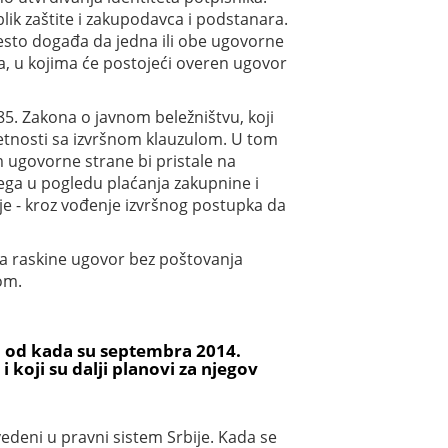
lik zaštite i zakupodavca i podstanara.
često događa da jedna ili obe ugovorne
, u kojima će postojeći overen ugovor
5. Zakona o javnom beležništvu, koji
tnosti sa izvršnom klauzulom. U tom
 ugovorne strane bi pristale na
ega u pogledu plaćanja zakupnine i
ije - kroz vođenje izvršnog postupka da
da raskine ugovor bez poštovanja
om.
a od kada su septembra 2014.
i koji su dalji planovi za njegov
vedeni u pravni sistem Srbije. Kada se