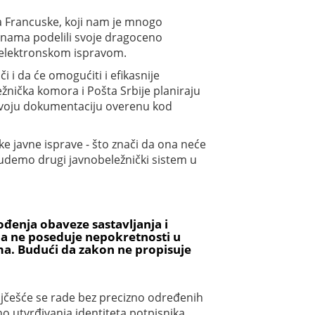
ata Francuske, koji nam je mnogo
a nama podelili svoje dragoceno
no elektronskom ispravom.
či i da će omogućiti i efikasnije
ežnička komora i Pošta Srbije planiraju
u svoju dokumentaciju overenu kod
javne isprave - što znači da ona neće
a budemo drugi javnobeležnički sistem u
ođenja obaveze sastavljanja i
na ne poseduje nepokretnosti u
ama. Budući da zakon ne propisuje
ajčešće se rade bez precizno određenih
o utvrđivanja identiteta potpisnika.