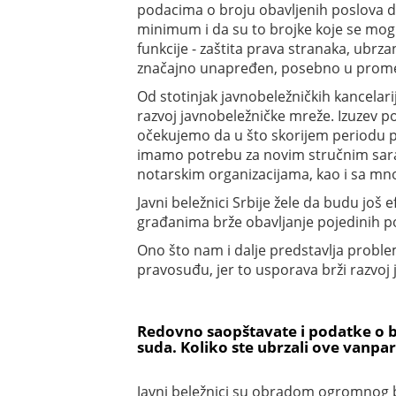
podacima o broju obavljenih poslova d
minimum i da su to brojke koje se mogu
funkcije - zaštita prava stranaka, ubr
značajno unapređen, posebno u prom
Od stotinjak javnobeležničkih kancelarij
razvoj javnobeležničke mreže. Izuzev p
očekujemo da u što skorijem periodu po
imamo potrebu za novim stručnim sar
notarskim organizacijama, kao i sa 
Javni beležnici Srbije žele da budu još
građanima brže obavljanje pojedinih p
Ono što nam i dalje predstavlja proble
pravosuđu, jer to usporava brži razvoj
Redovno saopštavate i podatke o b
suda. Koliko ste ubrzali ove vanpar
Javni beležnici su obradom ogromnog br