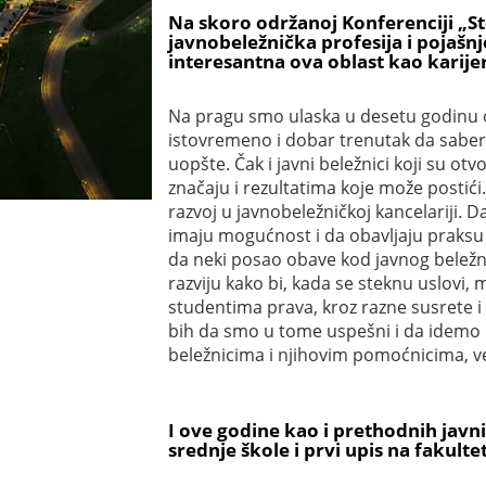
Na skoro održanoj Konferenciji „S
javnobeležnička profesija i pojašn
interesantna ova oblast kao karije
Na pragu smo ulaska u desetu godinu od u
istovremeno i dobar trenutak da sabere
uopšte. Čak i javni beležnici koji su ot
značaju i rezultatima koje može postići
razvoj u javnobeležničkoj kancelariji. 
imaju mogućnost i da obavljaju praksu
da neki posao obave kod javnog beležnik
razviju kako bi, kada se steknu uslovi,
studentima prava, kroz razne susrete i 
bih da smo u tome uspešni i da idemo 
beležnicima i njihovim pomoćnicima, v
I ove godine kao i prethodnih jav
srednje škole i prvi upis na fakulte