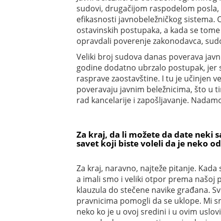
sudovi, drugačijom raspodelom posla, 
efikasnosti javnobeležničkog sistema. 
ostavinskih postupaka, a kada se tome p
opravdali poverenje zakonodavca, sudo
Veliki broj sudova danas poverava javni
godine dodatno ubrzalo postupak, jer 
rasprave zaostavštine. I tu je učinjen 
poveravaju javnim beležnicima, što u t
rad kancelarije i zapošljavanje. Nadamo
Za kraj, da li možete da date neki 
savet koji biste voleli da je neko o
Za kraj, naravno, najteže pitanje. Kada
a imali smo i veliki otpor prema našoj 
klauzula do stečene navike građana. Sve 
pravnicima pomogli da se uklope. Mi sm
neko ko je u ovoj sredini i u ovim usl