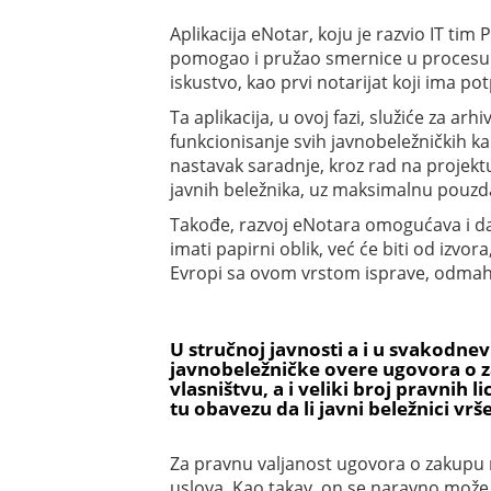
Aplikacija eNotar, koju je razvio IT ti
pomogao i pružao smernice u procesu di
iskustvo, kao prvi notarijat koji ima p
Ta aplikacija, u ovoj fazi, služiće za ar
funkcionisanje svih javnobeležničkih ka
nastavak saradnje, kroz rad na projekt
javnih beležnika, uz maksimalnu pouzd
Takođe, razvoj eNotara omogućava i d
imati papirni oblik, već će biti od izv
Evropi sa ovom vrstom isprave, odmah 
U stručnoj javnosti a i u svakodne
javnobeležničke overe ugovora o za
vlasništvu, a i veliki broj pravnih
tu obavezu da li javni beležnici vrš
Za pravnu valjanost ugovora o zakupu 
uslova. Kao takav, on se naravno može 