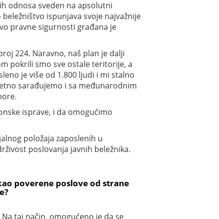
nih odnosa sveden na apsolutni
beležništvo ispunjava svoje najvažnije
ivo pravne sigurnosti građana je
broj 224. Naravno, naš plan je dalji
pokrili smo sve ostale teritorije, a
no je više od 1.800 ljudi i mi stalno
uzetno sarađujemo i sa međunarodnim
more.
ktronske isprave, i da omogućimo
jalnog položaja zaposlenih u
rživost poslovanja javnih beležnika.
 kao poverene poslove od strane
je?
. Na taj način, omogućeno je da se