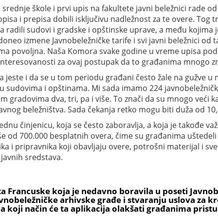
ednje škole i prvi upis na fakultete javni beležnici rade o
a i prepisa dobili isključivu nadležnost za te overe. Tog tre
a radili sudovi i gradske i opštinske uprave, a među kojima 
doneo izmene Javnobeležničke tarife i svi javni beležnici od
oma povoljna. Naša Komora svake godine u vreme upisa pods
ainteresovanosti za ovaj postupak da to građanima mnogo zn
a jeste i da se u tom periodu građani često žale na gužve u
 u sudovima i opštinama. Mi sada imamo 224 javnobeležničke 
im gradovima dva, tri, pa i više. To znači da su mnogo veći
javnog beležništva. Sada čekanja retko mogu biti duža od 10
dnu činjenicu, koja se često zaboravlja, a koja je takođe važ
e od 700.000 besplatnih overa, čime su građanima uštedeli vi
a i pripravnika koji obavljaju overe, potrošni materijal i sv
z javnih sredstava.
ta Francuske koja je nedavno boravila u poseti Javnob
 javnobeležničke arhivske građe i stvaranju uslova za 
a koji način će ta aplikacija olakšati građanima pris