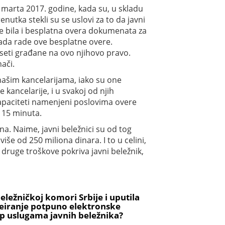
d marta 2017. godine, kada su, u skladu
nutka stekli su se uslovi za to da javni
je bila i besplatna overa dokumenata za
 tada rade ove besplatne overe.
eti građane na ovo njihovo pravo.
ači.
 našim kancelarijama, iako su one
kancelarije, i u svakoj od njih
 kapaciteti namenjeni poslovima overe
, 15 minuta.
na. Naime, javni beležnici su od tog
še od 250 miliona dinara. I to u celini,
e druge troškove pokriva javni beležnik,
eležničkoj komori Srbije i uputila
kreiranje potpuno elektronske
tup uslugama javnih beležnika?