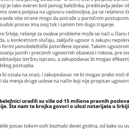
ji je tako overen kod javnog beležnika, predstavlja jedan ob
samo overa potpisa na ugovoru nedovoljna, pa se relativno 
 pravde obe strane mogu da potraže u parničnim postupcima
, sudski proces ima svoj tok i samim tim dugo trajanje.
 Srbije, rešenje za ovakve probleme može se naći u članu 8
, u konkretnom slučaju, zaključe ugovor o zakupu nepokre
u formi javnobeležnički potvrđene isprave. Takvim ugovorom
vanja jasnih i preciznih ugovornih obaveza i rokova, pre sv
redstavljao izvršnu ispravu, a zakupodavac bi mogao efikasn
udskog postupka.
 bi ostala na snazi, i zakupodavac ne bi mogao preko noći 
i da menja druge uslove na način koji nije propisan ugovor
ležnici uradili su više od 15 miliona pravnih poslov
e. Šta nam ta brojka govori o ulozi notarijata u Srbiji 
a, veliki posao tokom ovih bezmalo devet godina, od kako su u