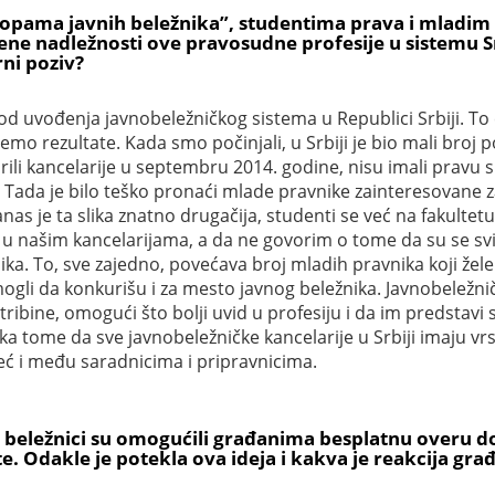
topama javnih beležnika”, studentima prava i mladim 
jene nadležnosti ove pravosudne profesije u sistemu S
rni poziv?
vođenja javnobeležničkog sistema u Republici Srbiji. To će bi
mo rezultate. Kada smo počinjali, u Srbiji je bio mali broj
vorili kancelarije u septembru 2014. godine, nisu imali pravu
. Tada je bilo teško pronaći mlade pravnike zainteresovane za 
Danas je ta slika znatno drugačija, studenti se već na fakul
 u našim kancelarijama, a da ne govorim o tome da su se s
a. To, sve zajedno, povećava broj mladih pravnika koji žele 
 mogli da konkurišu i za mesto javnog beležnika. Javnobeležn
tribine, omogući što bolji uvid u profesiju i da im predstavi
ka tome da sve javnobeležničke kancelarije u Srbiji imaju 
eć i među saradnicima i pripravnicima.
ni beležnici su omogućili građanima besplatnu overu 
te. Odakle je potekla ova ideja i kakva je reakcija gra