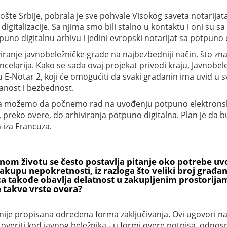
m Pošte Srbije, pobrala je sve pohvale Visokog saveta notarij
gitalizacije. Sa njima smo bili stalno u kontaktu i oni su s
otpuno digitalnu arhivu i jedini evropski notarijat sa potpu
hiviranje javnobeležničke građe na najbezbedniji način, što zna
ncelarija. Kako se sada ovaj projekat privodi kraju, Javnobel
u E-Notar 2, koji će omogućiti da svaki građanin ima uvid 
anost i bezbednost.
a možemo da počnemo rad na uvođenju potpuno elektronske 
ora, preko overe, do arhiviranja potpuno digitalna. Plan je d
iza Francuza.
vnom životu se često postavlja pitanje oko potrebe uv
kupu nepokretnosti, iz razloga što veliki broj građa
 lica takođe obavlja delatnost u zakupljenim prostorij
e takve vrste overa?
nije propisana određena forma zaključivanja. Ovi ugovori n
overiti kod javnog beležnika - u formi overe potpisa, odnosn