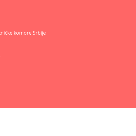
žničke komore Srbije
.