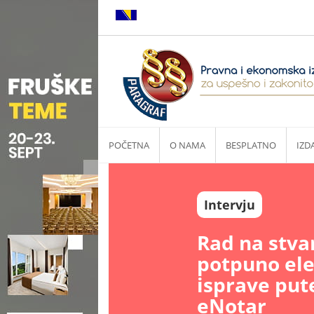
POČETNA
O NAMA
BESPLATNO
IZD
Intervju
Rad na stva
potpuno el
isprave put
eNotar