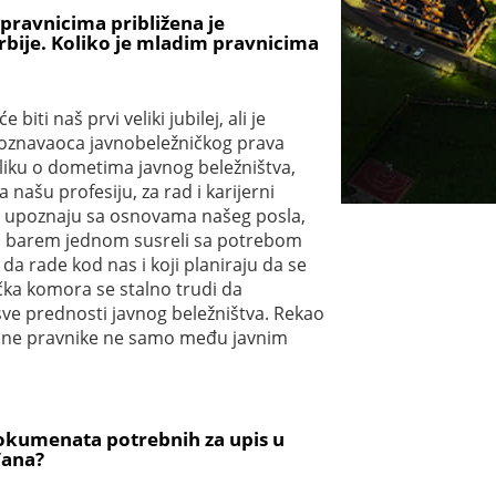
pravnicima približena je
rbije. Koliko je mladim pravnicima
ti naš prvi veliki jubilej, ali je
 poznavaoca javnobeležničkog prava
 sliku o dometima javnog beležništva,
našu profesiju, za rad i karijerni
tetu upoznaju sa osnovama našeg posla,
vi barem jednom susreli sa potrebom
da rade kod nas i koji planiraju da se
ička komora se stalno trudi da
 sve prednosti javnog beležništva. Rekao
vrsne pravnike ne samo među javnim
dokumenata potrebnih za upis u
đana?