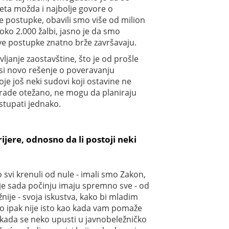
eta možda i najbolje govore o
e postupke, obavili smo više od milion
oko 2.000 žalbi, jasno je da smo
ve postupke znatno brže završavaju.
ljanje zaostavštine, što je od prošle
osi novo rešenje o poveravanju
oje još neki sudovi koji ostavine ne
i rade otežano, ne mogu da planiraju
ostupati jednako.
ijere, odnosno da li postoji neki
 svi krenuli od nule - imali smo Zakon,
koje sada počinju imaju spremno sve - od
žnije - svoja iskustva, kako bi mladim
to ipak nije isto kao kada vam pomaže
 kada se neko upusti u javnobeležničko