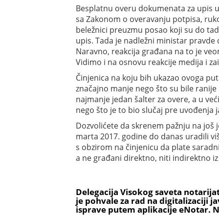
Besplatnu overu dokumenata za upis u sr
sa Zakonom o overavanju potpisa, rukopis
beležnici preuzmu posao koji su do tad
upis. Tada je nadležni ministar pravde 
Naravno, reakcija građana na to je ve
Vidimo i na osnovu reakcije medija i z
Činjenica na koju bih ukazao ovoga put
značajno manje nego što su bile ranije
najmanje jedan šalter za overe, a u već
nego što je to bio slučaj pre uvođenja 
Dozvolićete da skrenem pažnju na još je
marta 2017. godine do danas uradili viš
s obzirom na činjenicu da plate saradnik
a ne građani direktno, niti indirektno i
Delegacija Visokog saveta notarija
je pohvale za rad na digitalizaciji
isprave putem aplikacije eNotar. N