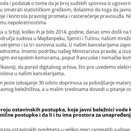
oda i podatak o tome da je broj sudskih sporova iz ugovor
 smatrati statističkom greškom, dolazimo do toga da javno 
zanje i kontrola pravnog prometa i rasterećenje pravosuđa. N
etu nepokretnostima.
a u Srbiji, koliko ih je bilo 2014. godine, danas smo došli na 
odručja sudova u Majdanpeku, Sjenici i Tutinu, našom mrežom 
krijemo i ta tri osnovna suda. U našim kancelarijama zaposle
adnicima. Imamo podršku našeg Ministarstva pravde, a iz
mnogim evropskim komorama, poput francuske i nemačke ko
 efikasniji, da pored digitalnog arhiva, što pre uvedemo ele
oslova u našim kancelarijama.
m jeste izdvajanje 30 odsto doprinosa za poboljšanje materi
 javnog beležništva, a u malim sredinama dovodi u pitanje od
roju ostavinskih postupka, koje javni beležnici vode
nične postupke i da li i tu ima prostora za unapređen
oja ostavinskih predmeta u velikoj meri rasteretili sudove