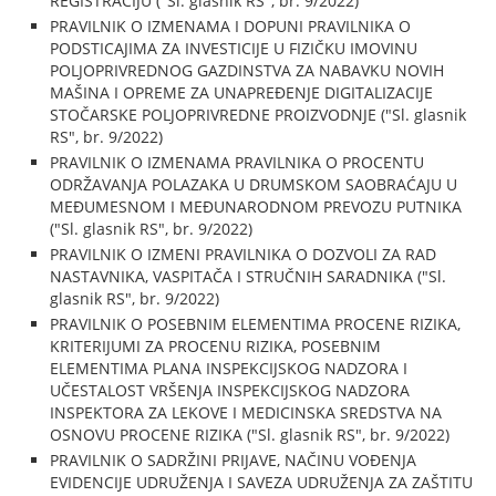
REGISTRACIJU ("Sl. glasnik RS", br. 9/2022)
PRAVILNIK O IZMENAMA I DOPUNI PRAVILNIKA O
PODSTICAJIMA ZA INVESTICIJE U FIZIČKU IMOVINU
POLJOPRIVREDNOG GAZDINSTVA ZA NABAVKU NOVIH
MAŠINA I OPREME ZA UNAPREĐENJE DIGITALIZACIJE
STOČARSKE POLJOPRIVREDNE PROIZVODNJE ("Sl. glasnik
RS", br. 9/2022)
PRAVILNIK O IZMENAMA PRAVILNIKA O PROCENTU
ODRŽAVANJA POLAZAKA U DRUMSKOM SAOBRAĆAJU U
MEĐUMESNOM I MEĐUNARODNOM PREVOZU PUTNIKA
("Sl. glasnik RS", br. 9/2022)
PRAVILNIK O IZMENI PRAVILNIKA O DOZVOLI ZA RAD
NASTAVNIKA, VASPITAČA I STRUČNIH SARADNIKA ("Sl.
glasnik RS", br. 9/2022)
PRAVILNIK O POSEBNIM ELEMENTIMA PROCENE RIZIKA,
KRITERIJUMI ZA PROCENU RIZIKA, POSEBNIM
ELEMENTIMA PLANA INSPEKCIJSKOG NADZORA I
UČESTALOST VRŠENJA INSPEKCIJSKOG NADZORA
INSPEKTORA ZA LEKOVE I MEDICINSKA SREDSTVA NA
OSNOVU PROCENE RIZIKA ("Sl. glasnik RS", br. 9/2022)
PRAVILNIK O SADRŽINI PRIJAVE, NAČINU VOĐENJA
EVIDENCIJE UDRUŽENJA I SAVEZA UDRUŽENJA ZA ZAŠTITU