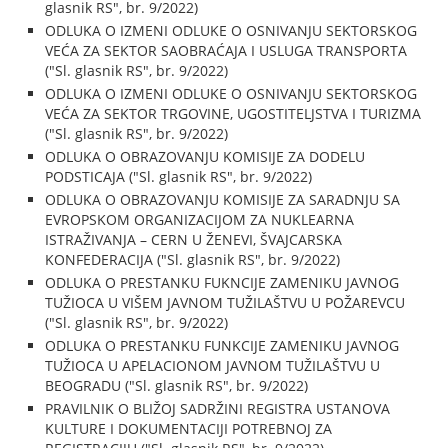
glasnik RS", br. 9/2022)
ODLUKA O IZMENI ODLUKE O OSNIVANJU SEKTORSKOG
VEĆA ZA SEKTOR SAOBRAĆAJA I USLUGA TRANSPORTA
("Sl. glasnik RS", br. 9/2022)
ODLUKA O IZMENI ODLUKE O OSNIVANJU SEKTORSKOG
VEĆA ZA SEKTOR TRGOVINE, UGOSTITELJSTVA I TURIZMA
("Sl. glasnik RS", br. 9/2022)
ODLUKA O OBRAZOVANJU KOMISIJE ZA DODELU
PODSTICAJA ("Sl. glasnik RS", br. 9/2022)
ODLUKA O OBRAZOVANJU KOMISIJE ZA SARADNJU SA
EVROPSKOM ORGANIZACIJOM ZA NUKLEARNA
ISTRAŽIVANJA – CERN U ŽENEVI, ŠVAJCARSKA
KONFEDERACIJA ("Sl. glasnik RS", br. 9/2022)
ODLUKA O PRESTANKU FUKNCIJE ZAMENIKU JAVNOG
TUŽIOCA U VIŠEM JAVNOM TUŽILAŠTVU U POŽAREVCU
("Sl. glasnik RS", br. 9/2022)
ODLUKA O PRESTANKU FUNKCIJE ZAMENIKU JAVNOG
TUŽIOCA U APELACIONOM JAVNOM TUŽILAŠTVU U
BEOGRADU ("Sl. glasnik RS", br. 9/2022)
PRAVILNIK O BLIŽOJ SADRŽINI REGISTRA USTANOVA
KULTURE I DOKUMENTACIJI POTREBNOJ ZA