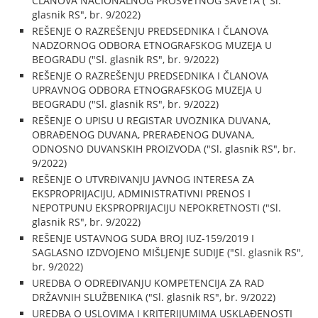
ČLANOVA NACIONALNOG PROSVETNOG SAVETA ("Sl.
glasnik RS", br. 9/2022)
REŠENJE O RAZREŠENJU PREDSEDNIKA I ČLANOVA
NADZORNOG ODBORA ETNOGRAFSKOG MUZEJA U
BEOGRADU ("Sl. glasnik RS", br. 9/2022)
REŠENJE O RAZREŠENJU PREDSEDNIKA I ČLANOVA
UPRAVNOG ODBORA ETNOGRAFSKOG MUZEJA U
BEOGRADU ("Sl. glasnik RS", br. 9/2022)
REŠENJE O UPISU U REGISTAR UVOZNIKA DUVANA,
OBRAĐENOG DUVANA, PRERAĐENOG DUVANA,
ODNOSNO DUVANSKIH PROIZVODA ("Sl. glasnik RS", br.
9/2022)
REŠENJE O UTVRĐIVANJU JAVNOG INTERESA ZA
EKSPROPRIJACIJU, ADMINISTRATIVNI PRENOS I
NEPOTPUNU EKSPROPRIJACIJU NEPOKRETNOSTI ("Sl.
glasnik RS", br. 9/2022)
REŠENJE USTAVNOG SUDA BROJ IUZ-159/2019 I
SAGLASNO IZDVOJENO MIŠLJENJE SUDIJE ("Sl. glasnik RS",
br. 9/2022)
UREDBA O ODREĐIVANJU KOMPETENCIJA ZA RAD
DRŽAVNIH SLUŽBENIKA ("Sl. glasnik RS", br. 9/2022)
UREDBA O USLOVIMA I KRITERIJUMIMA USKLAĐENOSTI