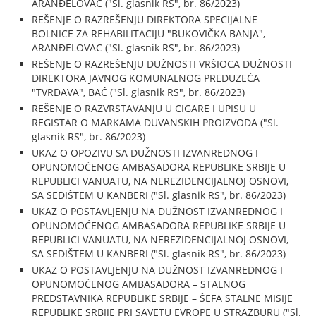
ARANĐELOVAC ("Sl. glasnik RS", br. 86/2023)
REŠENJE O RAZREŠENJU DIREKTORA SPECIJALNE
BOLNICE ZA REHABILITACIJU "BUKOVIČKA BANJA",
ARANĐELOVAC ("Sl. glasnik RS", br. 86/2023)
REŠENJE O RAZREŠENJU DUŽNOSTI VRŠIOCA DUŽNOSTI
DIREKTORA JAVNOG KOMUNALNOG PREDUZEĆA
"TVRĐAVA", BAČ ("Sl. glasnik RS", br. 86/2023)
REŠENJE O RAZVRSTAVANJU U CIGARE I UPISU U
REGISTAR O MARKAMA DUVANSKIH PROIZVODA ("Sl.
glasnik RS", br. 86/2023)
UKAZ O OPOZIVU SA DUŽNOSTI IZVANREDNOG I
OPUNOMOĆENOG AMBASADORA REPUBLIKE SRBIJE U
REPUBLICI VANUATU, NA NEREZIDENCIJALNOJ OSNOVI,
SA SEDIŠTEM U KANBERI ("Sl. glasnik RS", br. 86/2023)
UKAZ O POSTAVLJENJU NA DUŽNOST IZVANREDNOG I
OPUNOMOĆENOG AMBASADORA REPUBLIKE SRBIJE U
REPUBLICI VANUATU, NA NEREZIDENCIJALNOJ OSNOVI,
SA SEDIŠTEM U KANBERI ("Sl. glasnik RS", br. 86/2023)
UKAZ O POSTAVLJENJU NA DUŽNOST IZVANREDNOG I
OPUNOMOĆENOG AMBASADORA – STALNOG
PREDSTAVNIKA REPUBLIKE SRBIJE – ŠEFA STALNE MISIJE
REPUBLIKE SRBIJE PRI SAVETU EVROPE U STRAZBURU ("Sl.