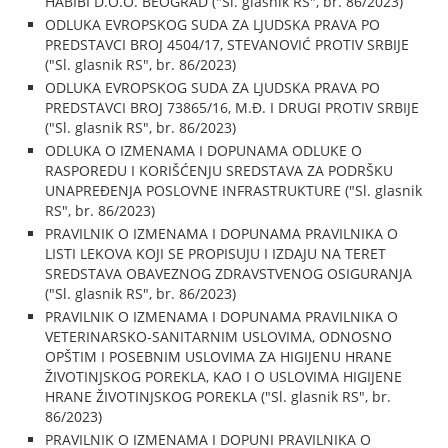
HABIBI D.O.O. BEOGRAD ("Sl. glasnik RS", br. 86/2023)
ODLUKA EVROPSKOG SUDA ZA LJUDSKA PRAVA PO
PREDSTAVCI BROJ 4504/17, STEVANOVIĆ PROTIV SRBIJE
("Sl. glasnik RS", br. 86/2023)
ODLUKA EVROPSKOG SUDA ZA LJUDSKA PRAVA PO
PREDSTAVCI BROJ 73865/16, M.Đ. I DRUGI PROTIV SRBIJE
("Sl. glasnik RS", br. 86/2023)
ODLUKA O IZMENAMA I DOPUNAMA ODLUKE O
RASPOREDU I KORIŠĆENJU SREDSTAVA ZA PODRŠKU
UNAPREĐENJA POSLOVNE INFRASTRUKTURE ("Sl. glasnik
RS", br. 86/2023)
PRAVILNIK O IZMENAMA I DOPUNAMA PRAVILNIKA O
LISTI LEKOVA KOJI SE PROPISUJU I IZDAJU NA TERET
SREDSTAVA OBAVEZNOG ZDRAVSTVENOG OSIGURANJA
("Sl. glasnik RS", br. 86/2023)
PRAVILNIK O IZMENAMA I DOPUNAMA PRAVILNIKA O
VETERINARSKO-SANITARNIM USLOVIMA, ODNOSNO
OPŠTIM I POSEBNIM USLOVIMA ZA HIGIJENU HRANE
ŽIVOTINJSKOG POREKLA, KAO I O USLOVIMA HIGIJENE
HRANE ŽIVOTINJSKOG POREKLA ("Sl. glasnik RS", br.
86/2023)
PRAVILNIK O IZMENAMA I DOPUNI PRAVILNIKA O