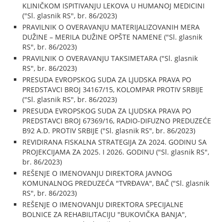
KLINIČKOM ISPITIVANJU LEKOVA U HUMANOJ MEDICINI
("Sl. glasnik RS", br. 86/2023)
PRAVILNIK O OVERAVANJU MATERIJALIZOVANIH MERA
DUŽINE – MERILA DUŽINE OPŠTE NAMENE ("Sl. glasnik
RS", br. 86/2023)
PRAVILNIK O OVERAVANJU TAKSIMETARA ("Sl. glasnik
RS", br. 86/2023)
PRESUDA EVROPSKOG SUDA ZA LJUDSKA PRAVA PO
PREDSTAVCI BROJ 34167/15, KOLOMPAR PROTIV SRBIJE
("Sl. glasnik RS", br. 86/2023)
PRESUDA EVROPSKOG SUDA ZA LJUDSKA PRAVA PO
PREDSTAVCI BROJ 67369/16, RADIO-DIFUZNO PREDUZEĆE
B92 A.D. PROTIV SRBIJE ("Sl. glasnik RS", br. 86/2023)
REVIDIRANA FISKALNA STRATEGIJA ZA 2024. GODINU SA
PROJEKCIJAMA ZA 2025. I 2026. GODINU ("Sl. glasnik RS",
br. 86/2023)
REŠENJE O IMENOVANJU DIREKTORA JAVNOG
KOMUNALNOG PREDUZEĆA "TVRĐAVA", BAČ ("Sl. glasnik
RS", br. 86/2023)
REŠENJE O IMENOVANJU DIREKTORA SPECIJALNE
BOLNICE ZA REHABILITACIJU "BUKOVIČKA BANJA",