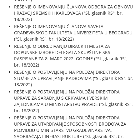
REŠENJE O IMENOVANJU ČLANOVA ODBORA ZA OBNOVU
I RAZVOJ SREMSKIH KARLOVACA ("Sl. glasnik RS", br.
18/2022)
REŠENJE O IMENOVANJU ČLANOVA SAVETA
GRAĐEVINSKOG FAKULTETA UNIVERZITETA U BEOGRADU
("Sl. glasnik RS", br. 18/2022)
REŠENJE O ODREĐIVANJU BIRAČKIH MESTA ZA
DOPUNSKE IZBORE DELEGATA SKUPŠTINE SKS
RASPISANE ZA 8. MART 2022. GODINE ("Sl. glasnik RS",
br. 18/2022)
REŠENJE O POSTAVLJENJU NA POLOŽAJ DIREKTORA
SLUŽBE ZA UPRAVLJANJE KADROVIMA ("Sl. glasnik RS", br.
18/2022)
REŠENJE O POSTAVLJENJU NA POLOŽAJ DIREKTORA
UPRAVE ZA SARADNJU S CRKVAMA I VERSKIM
ZAJEDNICAMA U MINISTARSTVU PRAVDE ("Sl. glasnik RS",
br. 18/2022)
REŠENJE O POSTAVLJENJU NA POLOŽAJ DIREKTORA
UPRAVE ZA UTVRĐIVANJE SPOSOBNOSTI BRODOVA ZA
PLOVIDBU U MINISTARSTVU GRAĐEVINARSTVA,
SAOBRAĆAJA I INFRASTRUKTURE ("Sl. glasnik RS", br.