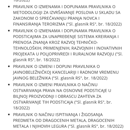
PRAVILNIK O IZMENAMA I DOPUNAMA PRAVILNIKA O
METODOLOGIJI ZA IZVRŠAVANJE POSLOVA U SKLADU SA
ZAKONOM O SPREČAVANJU PRANJA NOVCA I
FINANSIRANJA TERORIZMA ("Sl. glasnik RS", br. 18/2022)
PRAVILNIK O IZMENAMA I DOPUNAMA PRAVILNIKA O
PODSTICAJIMA ZA UNAPREĐENJE SISTEMA KREIRANJA I
PRENOSA ZNANJA KROZ RAZVOJ TEHNIČKO-
TEHNOLOŠKIH, PRIMENJENIH, RAZVOJNIH I INOVATIVNIH
PROJEKATA U POLJOPRIVREDI I RURALNOM RAZVOJU ("Sl.
glasnik RS", br. 18/2022)
PRAVILNIK O IZMENI I DOPUNI PRAVILNIKA O
JAVNOBELEŽNIČKOJ KANCELARIJI I RADNOM VREMENU
JAVNOG BELEŽNIKA ("Sl. glasnik RS", br. 18/2022)
PRAVILNIK O IZMENI PRAVILNIKA O NAČINU
OSTVARIVANJA PRAVA NA OSNOVNE PODSTICAJE U
BILJNOJ PROIZVODNJI I OBRASCU ZAHTEVA ZA
OSTVARIVANJE TIH PODSTICAJA ("Sl. glasnik RS", br.
18/2022)
PRAVILNIK O NAČINU ISPITIVANJA I ŽIGOSANJA
PREDMETA OD DRAGOCENIH METALA, DRAGOCENIH
METALA I NJIHOVIH LEGURA ("Sl. glasnik RS", br. 18/2022)