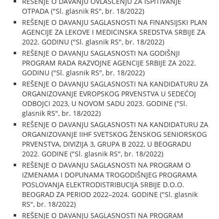
REŠENJE O DAVANJU OVLAŠĆENJU ZA ISPITIVANJE
OTPADA ("Sl. glasnik RS", br. 18/2022)
REŠENJE O DAVANJU SAGLASNOSTI NA FINANSIJSKI PLAN
AGENCIJE ZA LEKOVE I MEDICINSKA SREDSTVA SRBIJE ZA
2022. GODINU ("Sl. glasnik RS", br. 18/2022)
REŠENJE O DAVANJU SAGLASNOSTI NA GODIŠNJI
PROGRAM RADA RAZVOJNE AGENCIJE SRBIJE ZA 2022.
GODINU ("Sl. glasnik RS", br. 18/2022)
REŠENJE O DAVANJU SAGLASNOSTI NA KANDIDATURU ZA
ORGANIZOVANJE EVROPSKOG PRVENSTVA U SEDEĆOJ
ODBOJCI 2023, U NOVOM SADU 2023. GODINE ("Sl.
glasnik RS", br. 18/2022)
REŠENJE O DAVANJU SAGLASNOSTI NA KANDIDATURU ZA
ORGANIZOVANJE IIHF SVETSKOG ŽENSKOG SENIORSKOG
PRVENSTVA, DIVIZIJA 3, GRUPA B 2022, U BEOGRADU
2022. GODINE ("Sl. glasnik RS", br. 18/2022)
REŠENJE O DAVANJU SAGLASNOSTI NA PROGRAM O
IZMENAMA I DOPUNAMA TROGODIŠNJEG PROGRAMA
POSLOVANJA ELEKTRODISTRIBUCIJA SRBIJE D.O.O.
BEOGRAD ZA PERIOD 2022–2024. GODINE ("Sl. glasnik
RS", br. 18/2022)
REŠENJE O DAVANJU SAGLASNOSTI NA PROGRAM