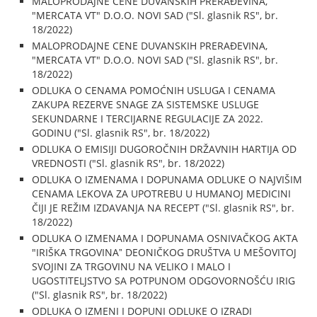
MALOPRODAJNE CENE DUVANSKIH PRERAĐEVINA,
"MERCATA VT" D.O.O. NOVI SAD ("Sl. glasnik RS", br.
18/2022)
MALOPRODAJNE CENE DUVANSKIH PRERAĐEVINA,
"MERCATA VT" D.O.O. NOVI SAD ("Sl. glasnik RS", br.
18/2022)
ODLUKA O CENAMA POMOĆNIH USLUGA I CENAMA
ZAKUPA REZERVE SNAGE ZA SISTEMSKE USLUGE
SEKUNDARNE I TERCIJARNE REGULACIJE ZA 2022.
GODINU ("Sl. glasnik RS", br. 18/2022)
ODLUKA O EMISIJI DUGOROČNIH DRŽAVNIH HARTIJA OD
VREDNOSTI ("Sl. glasnik RS", br. 18/2022)
ODLUKA O IZMENAMA I DOPUNAMA ODLUKE O NAJVIŠIM
CENAMA LEKOVA ZA UPOTREBU U HUMANOJ MEDICINI
ČIJI JE REŽIM IZDAVANJA NA RECEPT ("Sl. glasnik RS", br.
18/2022)
ODLUKA O IZMENAMA I DOPUNAMA OSNIVAČKOG AKTA
"IRIŠKA TRGOVINAˮ DEONIČKOG DRUŠTVA U MEŠOVITOJ
SVOJINI ZA TRGOVINU NA VELIKO I MALO I
UGOSTITELJSTVO SA POTPUNOM ODGOVORNOŠĆU IRIG
("Sl. glasnik RS", br. 18/2022)
ODLUKA O IZMENI I DOPUNI ODLUKE O IZRADI