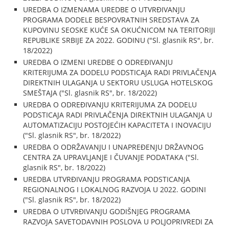
UREDBA O IZMENAMA UREDBE O UTVRĐIVANJU
PROGRAMA DODELE BESPOVRATNIH SREDSTAVA ZA
KUPOVINU SEOSKE KUĆE SA OKUĆNICOM NA TERITORIJI
REPUBLIKE SRBIJE ZA 2022. GODINU ("Sl. glasnik RS", br.
18/2022)
UREDBA O IZMENI UREDBE O ODREĐIVANJU
KRITERIJUMA ZA DODELU PODSTICAJA RADI PRIVLAČENJA
DIREKTNIH ULAGANJA U SEKTORU USLUGA HOTELSKOG
SMEŠTAJA ("Sl. glasnik RS", br. 18/2022)
UREDBA O ODREĐIVANJU KRITERIJUMA ZA DODELU
PODSTICAJA RADI PRIVLAČENJA DIREKTNIH ULAGANJA U
AUTOMATIZACIJU POSTOJEĆIH KAPACITETA I INOVACIJU
("Sl. glasnik RS", br. 18/2022)
UREDBA O ODRŽAVANJU I UNAPREĐENJU DRŽAVNOG
CENTRA ZA UPRAVLJANJE I ČUVANJE PODATAKA ("Sl.
glasnik RS", br. 18/2022)
UREDBA UTVRĐIVANJU PROGRAMA PODSTICANJA
REGIONALNOG I LOKALNOG RAZVOJA U 2022. GODINI
("Sl. glasnik RS", br. 18/2022)
UREDBA O UTVRĐIVANJU GODIŠNJEG PROGRAMA
RAZVOJA SAVETODAVNIH POSLOVA U POLJOPRIVREDI ZA