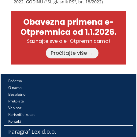
2022. GODINU ("Sl. glasnik RS", br. 18/2022)
Obavezna primena e-
Otpremnica od 1.1.2026.
Saznajte sve o e-Otpremnicama!
Pročitajte više →
Početna
O nama
Besplatno
Pretplata
Vebinari
Korisnički kutak
Kontakt
Paragraf Lex d.o.o.