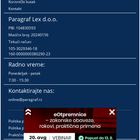
Korisnički kutak
Kontakt
Paragraf Lex d.o.o.
PIB: 104830593
Matični broj: 20240156
Tekući račun:
105-3029346-18
160-0000000380290-23
Radno vreme:
Ponedeljak - petak
7:30 - 15:30
Kontaktirajte nas:
online@paragraf.rs
Politika privatnosti
Politika pružanja usluga
Praktična pravila pružanja usluga