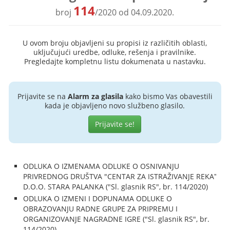
114
broj
/2020 od 04.09.2020.
U ovom broju objavljeni su propisi iz različitih oblasti,
uključujući uredbe, odluke, rešenja i pravilnike.
Pregledajte kompletnu listu dokumenata u nastavku.
Prijavite se na
Alarm za glasila
kako bismo Vas obavestili
kada je objavljeno novo službeno glasilo.
Prijavite se!
ODLUKA O IZMENAMA ODLUKE O OSNIVANJU
PRIVREDNOG DRUŠTVA "CENTAR ZA ISTRAŽIVANJE REKAˮ
D.O.O. STARA PALANKA ("Sl. glasnik RS", br. 114/2020)
ODLUKA O IZMENI I DOPUNAMA ODLUKE O
OBRAZOVANJU RADNE GRUPE ZA PRIPREMU I
ORGANIZOVANJE NAGRADNE IGRE ("Sl. glasnik RS", br.
114/2020)