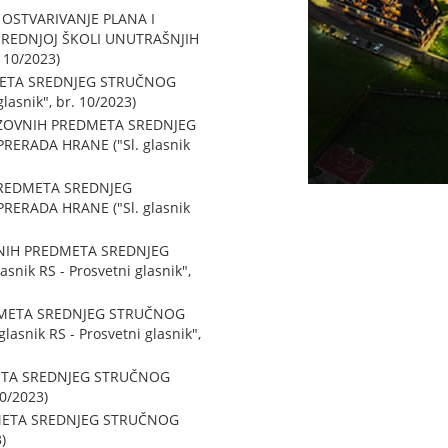
OSTVARIVANJE PLANA I
SREDNJOJ ŠKOLI UNUTRAŠNJIH
 10/2023)
META SREDNJEG STRUČNOG
snik", br. 10/2023)
AZOVNIH PREDMETA SREDNJEG
ERADA HRANE ("Sl. glasnik
PREDMETA SREDNJEG
ERADA HRANE ("Sl. glasnik
VNIH PREDMETA SREDNJEG
k RS - Prosvetni glasnik",
EDMETA SREDNJEG STRUČNOG
nik RS - Prosvetni glasnik",
ETA SREDNJEG STRUČNOG
0/2023)
DMETA SREDNJEG STRUČNOG
)