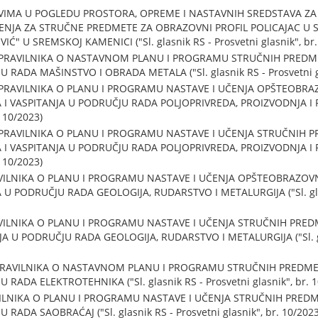
OVIMA U POGLEDU PROSTORA, OPREME I NASTAVNIH SREDSTAVA ZA 
NJA ZA STRUČNE PREDMETE ZA OBRAZOVNI PROFIL POLICAJAC U 
 U SREMSKOJ KAMENICI ("Sl. glasnik RS - Prosvetni glasnik", br.
PRAVILNIKA O NASTAVNOM PLANU I PROGRAMU STRUČNIH PRED
ADA MAŠINSTVO I OBRADA METALA ("Sl. glasnik RS - Prosvetni gla
PRAVILNIKA O PLANU I PROGRAMU NASTAVE I UČENJA OPŠTEOBR
 VASPITANJA U PODRUČJU RADA POLJOPRIVREDA, PROIZVODNJA I PR
. 10/2023)
PRAVILNIKA O PLANU I PROGRAMU NASTAVE I UČENJA STRUČNIH 
 VASPITANJA U PODRUČJU RADA POLJOPRIVREDA, PROIZVODNJA I PR
. 10/2023)
VILNIKA O PLANU I PROGRAMU NASTAVE I UČENJA OPŠTEOBRAZO
PODRUČJU RADA GEOLOGIJA, RUDARSTVO I METALURGIJA ("Sl. glasni
VILNIKA O PLANU I PROGRAMU NASTAVE I UČENJA STRUČNIH PR
 U PODRUČJU RADA GEOLOGIJA, RUDARSTVO I METALURGIJA ("Sl. glas
PRAVILNIKA O NASTAVNOM PLANU I PROGRAMU STRUČNIH PREDM
ADA ELEKTROTEHNIKA ("Sl. glasnik RS - Prosvetni glasnik", br. 1
VILNIKA O PLANU I PROGRAMU NASTAVE I UČENJA STRUČNIH PRE
ADA SAOBRAĆAJ ("Sl. glasnik RS - Prosvetni glasnik", br. 10/2023