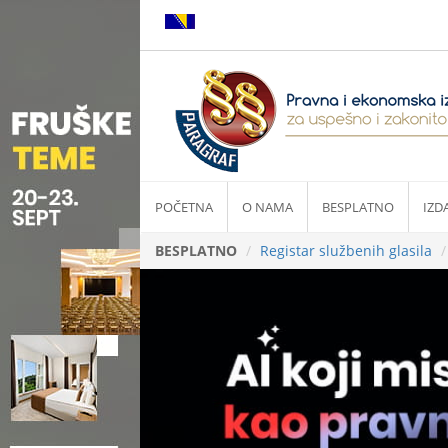
POČETNA
O NAMA
BESPLATNO
IZD
BESPLATNO
Registar službenih glasila