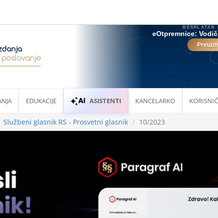
ANJA
EDUKACIJE
ASISTENTI
KANCELARKO
KORISNIČ
Službeni glasnik RS - Prosvetni glasnik
10/2023