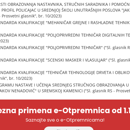
VRSTI OBRAZOVANJA NASTAVNIKA, STRUČNIH SARADNIKA I POMOĆ
PROFIL POLICAJAC U SREDNJOJ ŠKOLI UNUTRAŠNJIH POSLOVA "JA
 Prosvetni glasnik", br. 10/2023)
DARDA KVALIFIKACIJE "MEHANIČAR GREJNE I RASHLADNE TEHNIKE" ("
NDARDA KVALIFIKACIJE "POLJOPRIVREDNI TEHNIČAR DIGITALNIH TEHN
2023)
DARDA KVALIFIKACIJE "POLJOPRIVREDNI TEHNIČAR" ("Sl. glasnik RS -
ARDA KVALIFIKACIJE "SCENSKI MASKER I VLASULJAR" ("Sl. glasnik RS
NDARDA KVALIFIKACIJE "TEHNIČAR TEHNOLOGIJE DRVETA I OBLIKOV
nik", br. 10/2023)
OGRAMU NASTAVE I UČENJA SREDNJEG STRUČNOG OBRAZOVANJA U 
OV NENADOVIĆ" U SREMSKOJ KAMENICI ("Sl. glasnik RS - Prosvetni 
zna primena e-Otpremnica od 1.1
Saznajte sve o e-Otpremnicama!