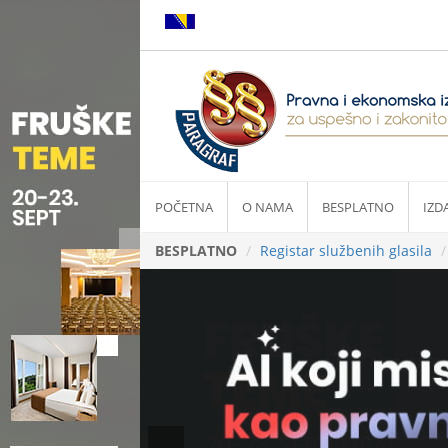
POČETNA
O NAMA
BESPLATNO
IZD
BESPLATNO
Registar službenih glasila