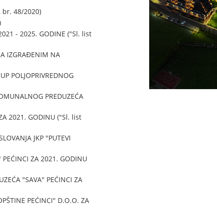
br. 48/2020)
)
 - 2025. GODINE ("Sl. list
MA IZGRAĐENIM NA
KUP POLJOPRIVREDNOG
G KOMUNALNOG PREDUZEĆA
2021. GODINU ("Sl. list
OVANJA JKP "PUTEVI
 PEĆINCI ZA 2021. GODINU
EĆA "SAVA" PEĆINCI ZA
ŠTINE PEĆINCI" D.O.O. ZA