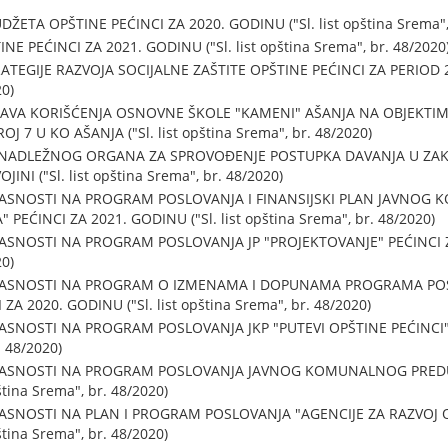
TA OPŠTINE PEĆINCI ZA 2020. GODINU ("Sl. list opština Srema", 
 PEĆINCI ZA 2021. GODINU ("Sl. list opština Srema", br. 48/2020
EGIJE RAZVOJA SOCIJALNE ZAŠTITE OPŠTINE PEĆINCI ZA PERIOD 2021
20)
AVA KORIŠĆENJA OSNOVNE ŠKOLE "KAMENI" AŠANJA NA OBJEKTI
 7 U KO AŠANJA ("Sl. list opština Srema", br. 48/2020)
NADLEŽNOG ORGANA ZA SPROVOĐENJE POSTUPKA DAVANJA U ZA
NI ("Sl. list opština Srema", br. 48/2020)
LASNOSTI NA PROGRAM POSLOVANJA I FINANSIJSKI PLAN JAVNO
PEĆINCI ZA 2021. GODINU ("Sl. list opština Srema", br. 48/2020)
SNOSTI NA PROGRAM POSLOVANJA JP "PROJEKTOVANJE" PEĆINCI ZA 
20)
LASNOSTI NA PROGRAM O IZMENAMA I DOPUNAMA PROGRAMA POSL
ZA 2020. GODINU ("Sl. list opština Srema", br. 48/2020)
ASNOSTI NA PROGRAM POSLOVANJA JKP "PUTEVI OPŠTINE PEĆINCI"
. 48/2020)
LASNOSTI NA PROGRAM POSLOVANJA JAVNOG KOMUNALNOG PREDUZ
ština Srema", br. 48/2020)
ASNOSTI NA PLAN I PROGRAM POSLOVANJA "AGENCIJE ZA RAZVOJ OP
ština Srema", br. 48/2020)