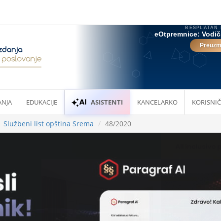
ANJA
EDUKACIJE
ASISTENTI
KANCELARKO
KORISNIČ
Službeni list opština Srema
48/2020