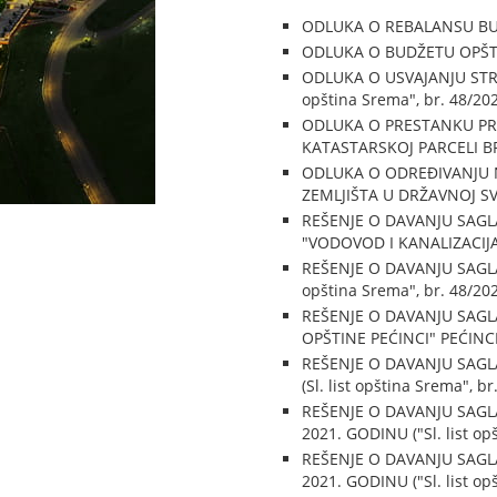
ODLUKA O REBALANSU BUDŽE
ODLUKA O BUDŽETU OPŠTINE
ODLUKA O USVAJANJU STRAT
opština Srema", br. 48/20
ODLUKA O PRESTANKU PR
KATASTARSKOJ PARCELI BROJ
ODLUKA O ODREĐIVANJU 
ZEMLJIŠTA U DRŽAVNOJ SVOJI
REŠENJE O DAVANJU SAG
"VODOVOD I KANALIZACIJA" 
REŠENJE O DAVANJU SAGLA
opština Srema", br. 48/20
REŠENJE O DAVANJU SAG
OPŠTINE PEĆINCI" PEĆINCI 
REŠENJE O DAVANJU SAGL
(Sl. list opština Srema", br
REŠENJE O DAVANJU SAG
2021. GODINU ("Sl. list op
REŠENJE O DAVANJU SAGL
2021. GODINU ("Sl. list op