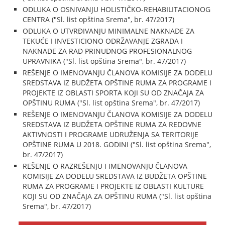
ODLUKA O OSNIVANJU HOLISTIČKO-REHABILITACIONOG
CENTRA ("Sl. list opština Srema", br. 47/2017)
ODLUKA O UTVRĐIVANJU MINIMALNE NAKNADE ZA
TEKUĆE I INVESTICIONO ODRŽAVANJE ZGRADA I
NAKNADE ZA RAD PRINUDNOG PROFESIONALNOG
UPRAVNIKA ("Sl. list opština Srema", br. 47/2017)
REŠENJE O IMENOVANJU ČLANOVA KOMISIJE ZA DODELU
SREDSTAVA IZ BUDŽETA OPŠTINE RUMA ZA PROGRAME I
PROJEKTE IZ OBLASTI SPORTA KOJI SU OD ZNAČAJA ZA
OPŠTINU RUMA ("Sl. list opština Srema", br. 47/2017)
REŠENJE O IMENOVANJU ČLANOVA KOMISIJE ZA DODELU
SREDSTAVA IZ BUDŽETA OPŠTINE RUMA ZA REDOVNE
AKTIVNOSTI I PROGRAME UDRUŽENJA SA TERITORIJE
OPŠTINE RUMA U 2018. GODINI ("Sl. list opština Srema",
br. 47/2017)
REŠENJE O RAZREŠENJU I IMENOVANJU ČLANOVA
KOMISIJE ZA DODELU SREDSTAVA IZ BUDŽETA OPŠTINE
RUMA ZA PROGRAME I PROJEKTE IZ OBLASTI KULTURE
KOJI SU OD ZNAČAJA ZA OPŠTINU RUMA ("Sl. list opština
Srema", br. 47/2017)