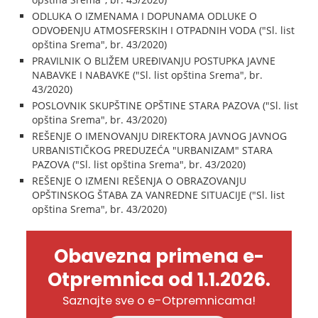
ODLUKA O IZMENAMA I DOPUNAMA ODLUKE O
ODVOĐENJU ATMOSFERSKIH I OTPADNIH VODA ("Sl. list
opština Srema", br. 43/2020)
PRAVILNIK O BLIŽEM UREĐIVANJU POSTUPKA JAVNE
NABAVKE I NABAVKE ("Sl. list opština Srema", br.
43/2020)
POSLOVNIK SKUPŠTINE OPŠTINE STARA PAZOVA ("Sl. list
opština Srema", br. 43/2020)
REŠENJE O IMENOVANJU DIREKTORA JAVNOG JAVNOG
URBANISTIČKOG PREDUZEĆA "URBANIZAM" STARA
PAZOVA ("Sl. list opština Srema", br. 43/2020)
REŠENJE O IZMENI REŠENJA O OBRAZOVANJU
OPŠTINSKOG ŠTABA ZA VANREDNE SITUACIJE ("Sl. list
opština Srema", br. 43/2020)
Obavezna primena e-
Otpremnica od 1.1.2026.
Saznajte sve o e-Otpremnicama!