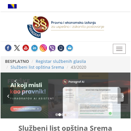
BESPLATNO
Registar službenih glasila
Službeni list opština Srema
43/2020
Službeni list opština Srema