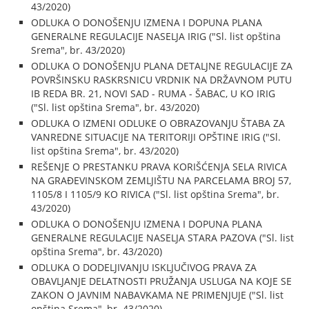
43/2020)
ODLUKA O DONOŠENJU IZMENA I DOPUNA PLANA
GENERALNE REGULACIJE NASELJA IRIG ("Sl. list opština
Srema", br. 43/2020)
ODLUKA O DONOŠENJU PLANA DETALJNE REGULACIJE ZA
POVRŠINSKU RASKRSNICU VRDNIK NA DRŽAVNOM PUTU
IB REDA BR. 21, NOVI SAD - RUMA - ŠABAC, U KO IRIG
("Sl. list opština Srema", br. 43/2020)
ODLUKA O IZMENI ODLUKE O OBRAZOVANJU ŠTABA ZA
VANREDNE SITUACIJE NA TERITORIJI OPŠTINE IRIG ("Sl.
list opština Srema", br. 43/2020)
REŠENJE O PRESTANKU PRAVA KORIŠĆENJA SELA RIVICA
NA GRAĐEVINSKOM ZEMLJIŠTU NA PARCELAMA BROJ 57,
1105/8 I 1105/9 KO RIVICA ("Sl. list opština Srema", br.
43/2020)
ODLUKA O DONOŠENJU IZMENA I DOPUNA PLANA
GENERALNE REGULACIJE NASELJA STARA PAZOVA ("Sl. list
opština Srema", br. 43/2020)
ODLUKA O DODELJIVANJU ISKLJUČIVOG PRAVA ZA
OBAVLJANJE DELATNOSTI PRUŽANJA USLUGA NA KOJE SE
ZAKON O JAVNIM NABAVKAMA NE PRIMENJUJE ("Sl. list
opština Srema", br. 43/2020)