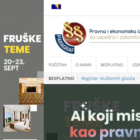
POČETNA
O NAMA
BESPLATNO
IZD
BESPLATNO
Registar službenih glasila