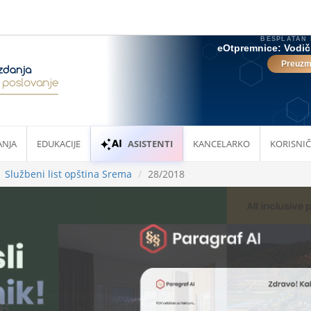
ANJA
EDUKACIJE
ASISTENTI
KANCELARKO
KORISNIČ
Službeni list opština Srema
28/2018