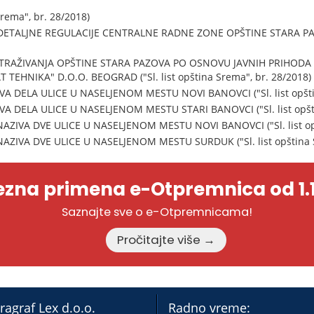
Srema", br. 28/2018)
ETALJNE REGULACIJE CENTRALNE RADNE ZONE OPŠTINE STARA PAZOVA
TRAŽIVANJA OPŠTINE STARA PAZOVA PO OSNOVU JAVNIH PRIHODA 
TEHNIKA" D.O.O. BEOGRAD ("Sl. list opština Srema", br. 28/2018)
 DELA ULICE U NASELJENOM MESTU NOVI BANOVCI ("Sl. list opštin
DELA ULICE U NASELJENOM MESTU STARI BANOVCI ("Sl. list opšti
ZIVA DVE ULICE U NASELJENOM MESTU NOVI BANOVCI ("Sl. list opš
ZIVA DVE ULICE U NASELJENOM MESTU SURDUK ("Sl. list opština S
zna primena e-Otpremnica od 1.1
Saznajte sve o e-Otpremnicama!
Pročitajte više →
ragraf Lex d.o.o.
Radno vreme: