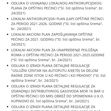
ODLUKA O USVAJANJU LOKALNOG ANTIKORUPCIJSKOG
PLANA ZA OPŠTINU PEĆINCI ("Sl. list opština Srema", br.
24/2021)
LOKALNI ANTIKORUPCIJSKI PLAN (LAP) OPŠTINE PEĆINCI
ZA PERIOD 2021-2026. GODINE ("Sl. list opština Srema",
br. 24/2021)
LOKALNI AKCIONI PLAN ZAPOŠLJAVANJA OPŠTINE
PEĆINCI ZA 2021. GODINU ("Sl. list opština Srema", br.
24/2021)
LOKALNI AKCIONI PLAN ZA UNAPREĐENJE POLOŽAJA
ROMA U OPŠTINI PEĆINCI ZA PERIOD 2021-2025.GODINE
("Sl. list opština Srema", br. 24/2021)
ODLUKA O IZRADI PLANA DETALJNE REGULACIJE
"USLUŽNI CENTAR NA AUTOPUTU A3(E70) SA DELOM
RADNE ZONE ISTOK U KO PEĆINCI I KO PRHOVO" ("Sl. list
opština Srema", br. 24/2021)
ODLUKA O IZRADI PLANA DETALJNE REGULACIJE ZA
IZGRADNJU DISTRIBUTIVNOG GASOVODA MOR 16 BAR U
OPŠTINI PEĆINCI OD MRS OBREŽ DO SPOMENIKA U K.O.
KUPINOVO (Sl. list opština Srema", br. 24/2021)
ODLUKA O IZRADI PLANA DETALJNE REGULACIJE ZA