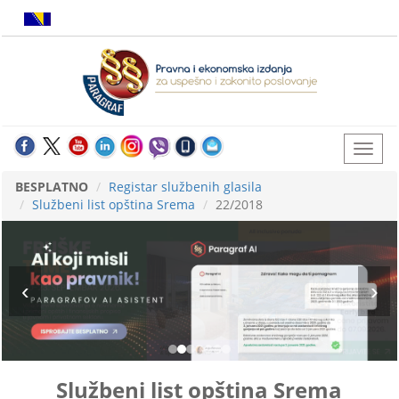
BESPLATNO
Registar službenih glasila
Službeni list opština Srema
22/2018
Službeni list opština Srema