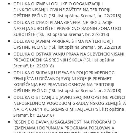
ODLUKA O IZMENI ODLUKE O ORGANIZACIJI I
FUNKCIONISANJU CIVILNE ZAŠTITE NA TERITORIJI
OPŠTINE PEĆINCI ("Sl. list opština Srema", br. 22/2018)
ODLUKA O IZRADI PLANA GENERALNE REGULACIJE
NASELJA SUBOTIŠTE I PRIVREDNO-RADNIH ZONA U KO
SUBOTIŠTE ("Sl. list opština Srema", br. 22/2018)
ODLUKA O JAVNIM PARKIRALIŠTIMA NA TERITORIJI
OPŠTINE PEĆINCI ("Sl. list opština Srema", br. 22/2018)
ODLUKA O OSTVARIVANJU PRAVA NA SUBVENCIONISANI
PREVOZ UČENIKA SREDNJIH ŠKOLA ("Sl. list opština
Srema", br. 22/2018)
ODLUKA O SKIDANJU USEVA SA POLJOPRIVREDNOG
ZEMLJIŠTA U DRŽAVNOJ SVOJINI KOJE JE PREDMET
KORIŠĆENJA BEZ PRAVNOG OSNOVA NA TERITORIJI
OPŠTINE PEĆINCI ("Sl. list opština Srema", br. 22/2018)
ODLUKA O STICANJU U JAVNU SVOJINU OPŠTINE PEĆINCI
NEPOSREDNOM POGODBOM GRAĐEVINSKOG ZEMLJIŠTA
NA K.P. 604/11 KO SREMSKI MIHALJEVCI ("Sl. list opština
Srema", br. 22/2018)
REŠENJE O DAVANJU SAGLASNOSTI NA PROGRAM O
IZMENAMA I DOPUNAMA PROGRAMA POSLOVANJA