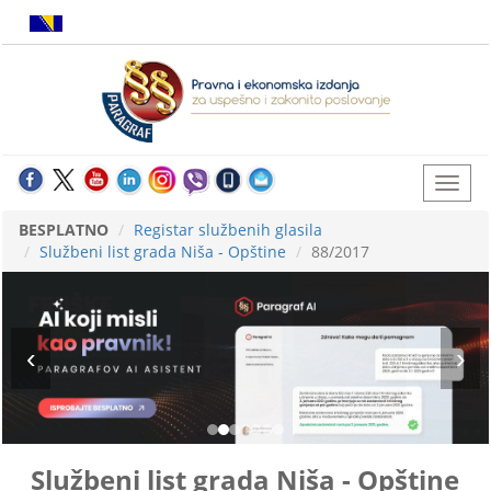
BESPLATNO
Registar službenih glasila
Službeni list grada Niša - Opštine
88/2017
Službeni list grada Niša - Opštine