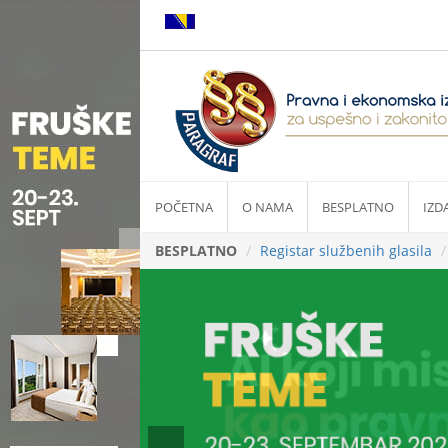
POČETNA
O NAMA
BESPLATNO
IZD
BESPLATNO
Registar službenih glasila