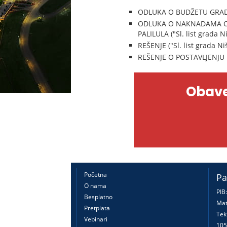
ODLUKA O BUDŽETU GRADSKE
ODLUKA O NAKNADAMA OD
PALILULA ("Sl. list grada N
REŠENJE ("Sl. list grada Ni
REŠENJE O POSTAVLJENJU N
Obave
Početna
Pa
O nama
PIB
Besplatno
Mat
Pretplata
Tek
Vebinari
105