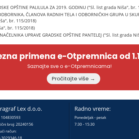
 OPŠTINE PALILULA ZA 2019. GODINU ("Sl. list grada Niša", br. 
BORNIKA, ČLANOVA RADNIH TELA I ODBORNIČKIH GRUPA U SKUP
iša", br. 115/2018)
ša", br. 115/2018)
AČELNIKA UPRAVE GRADSKE OPŠTINE PANTELEJ ("Sl. list grada Niša
zna primena e-Otpremnica od 1.1
Saznajte sve o e-Otpremnicama!
Pročitajte više →
ragraf Lex d.o.o.
Radno vreme:
: 104830593
Ponedeljak - petak
ični broj: 20240156
7:30 - 15:30
ući račun:
-3029346-18