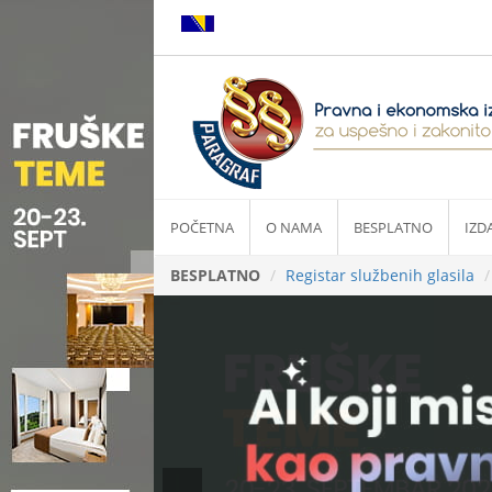
POČETNA
O NAMA
BESPLATNO
IZD
BESPLATNO
Registar službenih glasila