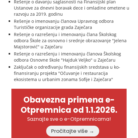
Rešenje o davanju saglasnosti na Finansijski plan
Ustanove za dnevni boravak dece i omladine ometene u
razvoju za 2019. godinu
Rešenje o imenovanju članova Upravnog odbora
Turističke organizacije grada Zaječara
Rešenje o razrešenju i imenovanju člana Školskog
odbora Škole za osnovno i srednje obrazovanje "Jelena
Majstorović" u Zaječaru
Rešenje o razrešenju i imenovanju članova Školskog
odbora Osnovne škole "Hajduk Veljko" u Zaječaru
Zaključak o određivanju finansijskih sredstava u ko-
finansiranju projekta "Očuvanje i restauracija
ekosistema u urbanim zonama Sofije i Zaječara"
Obavezna primena e-
Otpremnica od 1.1.2026.
Saznajte sve o e-Otpremnicama!
Pročitajte više →