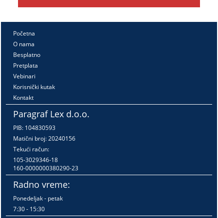
Početna
O nama
Besplatno
Pretplata
Vebinari
Korisnički kutak
Kontakt
Paragraf Lex d.o.o.
PIB: 104830593
Matični broj: 20240156
Tekući račun:
105-3029346-18
160-0000000380290-23
Radno vreme:
Ponedeljak - petak
7:30 - 15:30