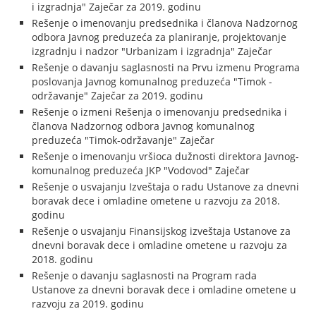
i izgradnja" Zaječar za 2019. godinu
Rešenje o imenovanju predsednika i članova Nadzornog
odbora Javnog preduzeća za planiranje, projektovanje
izgradnju i nadzor "Urbanizam i izgradnja" Zaječar
Rešenje o davanju saglasnosti na Prvu izmenu Programa
poslovanja Javnog komunalnog preduzeća "Timok -
održavanje" Zaječar za 2019. godinu
Rešenje o izmeni Rešenja o imenovanju predsednika i
članova Nadzornog odbora Javnog komunalnog
preduzeća "Timok-održavanje" Zaječar
Rešenje o imenovanju vršioca dužnosti direktora Javnog-
komunalnog preduzeća JKP "Vodovod" Zaječar
Rešenje o usvajanju Izveštaja o radu Ustanove za dnevni
boravak dece i omladine ometene u razvoju za 2018.
godinu
Rešenje o usvajanju Finansijskog izveštaja Ustanove za
dnevni boravak dece i omladine ometene u razvoju za
2018. godinu
Rešenje o davanju saglasnosti na Program rada
Ustanove za dnevni boravak dece i omladine ometene u
razvoju za 2019. godinu