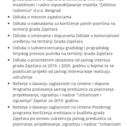
invalidnosti i radno osposobljavanje invalida "Zaštitna
radionica" d.o.o. Beograd
Odluka o mesnim zajednicama
Odluka o naknadama za korišćenje javnih površina na
teritoriji grada Zaječara
Odluke o izmenama i dopunama Odluke o komunalnom
uređenju na teritoriji Grada Zaječara
Odluka o subvencionisanju gradskog i prigradskog
linijskog prevoza putnika na teritoriji Grada Zaječara
Odluka o prioritetnim oblastima od javnog interesa
grada Zaječara za 2019. i 2020. godinu u kojima će se
podsticati projekti od javnog interesa koje realizuju
udruženja
Rešenje o davanju saglasnosti na Izmene i dopune
Programa poslovanja Javnog preduzeća za planiranje,
projektovanje, izgradnju i nadzor "Urbanizam i
izgradnja" Zaječar za 2019. godinu
Rešenje o davanju saglasnosti na Izmene Posebnog
programa korišćenja sredstava iz budžeta grada
Zaječara po osnovu subvencija Javnog preduzeća za
planiranje, projektovanje, izgradnju i nadzor "Urbanizam