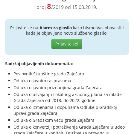
8
broj
/2019 od 15.03.2019.
Prijavite se na
Alarm za glasila
kako bismo Vas obavestili
kada je objavljeno novo službeno glasilo.
Prijavite se!
Sadržaj objavljenih dokumenata:
Poslovnik Skupštine grada Zaječara
Odluka o javnim raspravama
Odluka o javnim priznanjima grada Zaječara
Odluka o usvajanju Lokalnog akcionog plana za mlade
Grada Zaječara od 2018. do 2022. godine
Odluka o izmenama i dopunama Odluke o Gradskoj
upravi grada Zaječara
Odluka o Gradskom veću grada Zaječara
Odluka o konverziji potraživanja Grada Zaječara u udeo
grada Zaječara u kapitalu Društva za prevenciju