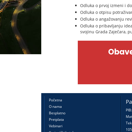
Odluka o prvoj izmeni i d
Odluka o otpisu potraživ
Odluka o angažovanju revi
Odluka o pribavljanju idea
svojinu Grada Zaječara,
Obave
Početna
Pa
O nama
PIB
Besplatno
Mat
Pretplata
Tek
Vebinari
105