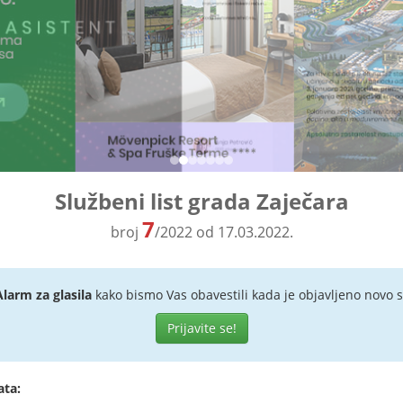
Službeni list grada Zaječara
7
broj
/2022 od 17.03.2022.
Alarm za glasila
kako bismo Vas obavestili kada je objavljeno novo s
Prijavite se!
ata: