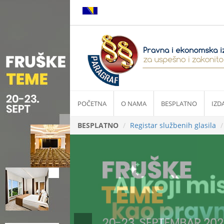
POČETNA
O NAMA
BESPLATNO
IZD
BESPLATNO
Registar službenih glasila