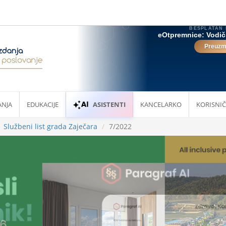
ANJA
EDUKACIJE
ASISTENTI
KANCELARKO
KORISNIČ
Službeni list grada Zaječara
7/2022