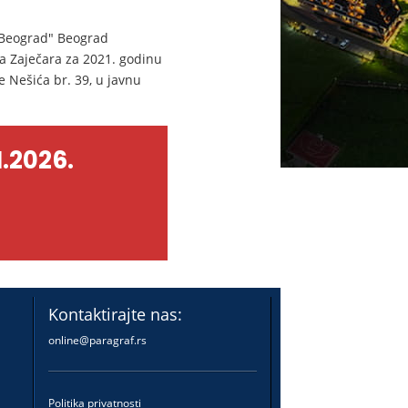
 Beograd" Beograd
a Zaječara za 2021. godinu
e Nešića br. 39, u javnu
.2026.
Kontaktirajte nas:
online@paragraf.rs
Politika privatnosti