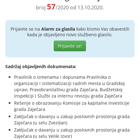
57
broj
/2020 od 13.10.2020.
Prijavite se na
Alarm za glasila
kako bismo Vas obavestili
kada je objavljeno novo službeno glasilo.
Prijavite se!
Sadržaj objavljenih dokumenata:
Pravilnik o izmenama i dopunama Pravilnika o
organizaciji i sistematizaciji radnih mesta u Gradskoj
upravi, Pravobranilaštvu grada Zaječara, Budžetskoj
inspekciji i Službi za internu reviziju grada Zaječara
Rešenje o obrazovanju Komisije za kapitalne investicije
grada Zaječara
Zaključak o davanju u zakup poslovnih prostorija grada
Zaječara (u selu Zvezdan)
Zaključak o davanju u zakup poslovnih prostorija grada
Zaječara (u selu Veliki Izvor)