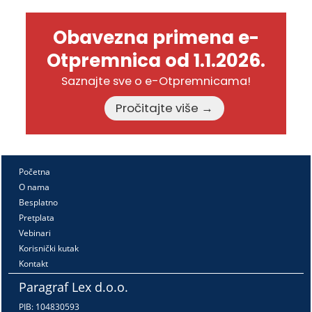
Obavezna primena e-
Otpremnica od 1.1.2026.
Saznajte sve o e-Otpremnicama!
Pročitajte više →
Početna
O nama
Besplatno
Pretplata
Vebinari
Korisnički kutak
Kontakt
Paragraf Lex d.o.o.
PIB: 104830593