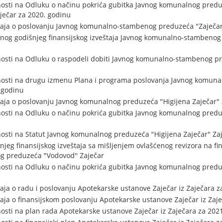
osti na Odluku o načinu pokrića gubitka Javnog komunalnog preduz
aječar za 2020. godinu
taja o poslovanju Javnog komunalno-stambenog preduzeća "Zaječar
nog godišnjeg finansijskog izveštaja Javnog komunalno-stambenog
osti na Odluku o raspodeli dobiti Javnog komunalno-stambenog pr
nosti na drugu izmenu Plana i programa poslovanja Javnog komu
. godinu
taja o poslovanju Javnog komunalnog preduzeća "Higijena Zaječar" 
osti na Odluku o načinu pokrića gubitka Javnog komunalnog predu
osti na Statut Javnog komunalnog preduzeća "Higijena Zaječar" Za
jeg finansijskog izveštaja sa mišljenjem ovlašćenog revizora na fina
g preduzeća "Vodovod" Zaječar
nosti na Odluku o načinu pokrića gubitka Javnog komunalnog predu
aja o radu i poslovanju Apotekarske ustanove Zaječar iz Zaječara z
taja o finansijskom poslovanju Apotekarske ustanove Zaječar iz Zaj
osti na plan rada Apotekarske ustanove Zaječar iz Zaječara za 202