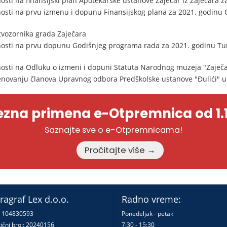
sti na finansijski plan Apotekarske ustanove Zaječar iz Zaječara z
osti na prvu izmenu i dopunu Finansijskog plana za 2021. godinu C
tvozornika grada Zaječara
osti na prvu dopunu Godišnjeg programa rada za 2021. godinu Turi
osti na Odluku o izmeni i dopuni Statuta Narodnog muzeja "Zaječa
enovanju članova Upravnog odbora Predškolske ustanove "Đulići" u
zna primena e-Otpremnica od 1.1
Saznajte sve o e-Otpremnicama!
Pročitajte više →
ragraf Lex d.o.o.
Radno vreme:
: 104830593
Ponedeljak - petak
ični broj: 20240156
7:30 - 15:30