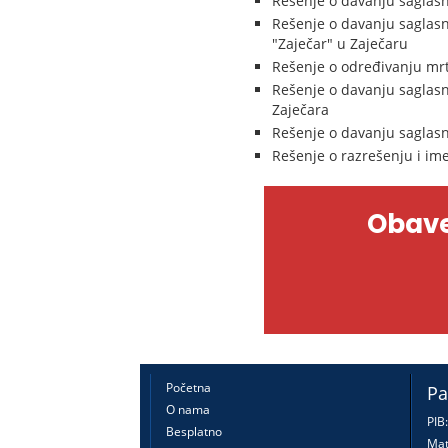
Rešenje o davanju saglasno
Rešenje o davanju saglasn
"Zaječar" u Zaječaru
Rešenje o određivanju mr
Rešenje o davanju saglasn
Zaječara
Rešenje o davanju saglasn
Rešenje o razrešenju i im
Obave
Početna
Pa
O nama
PIB
Besplatno
Mat