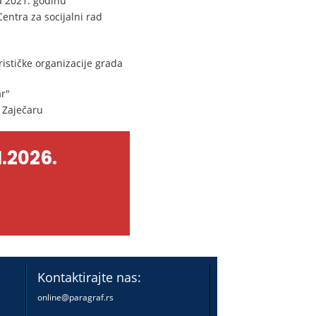
a 2021. godinu
entra za socijalni rad
stičke organizacije grada
r"
 Zaječaru
.2026.
Kontaktirajte nas:
online@paragraf.rs