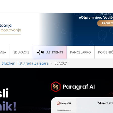
ANJA
EDUKACIJE
ASISTENTI
KANCELARKO
KORISNIČ
Službeni list grada Zaječara
56/2021