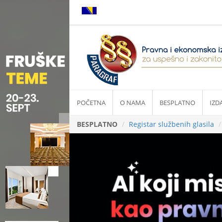
POČETNA
O NAMA
BESPLATNO
IZD
BESPLATNO
Registar službenih glasila