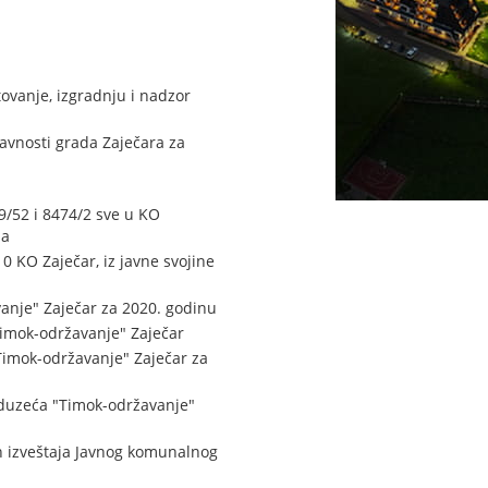
tovanje, izgradnju i nadzor
avnosti grada Zaječara za
29/52 i 8474/2 sve u KO
da
0 KO Zaječar, iz javne svojine
anje" Zaječar za 2020. godinu
Timok-održavanje" Zaječar
Timok-održavanje" Zaječar za
duzeća "Timok-održavanje"
kih izveštaja Javnog komunalnog