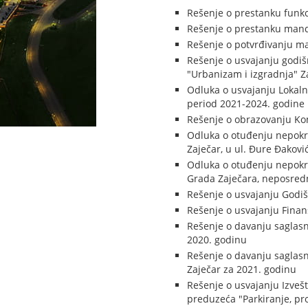
Rešenje o prestanku funkc
Rešenje o prestanku manda
Rešenje o potvrđivanju m
Rešenje o usvajanju godišn
"Urbanizam i izgradnja" Za
Odluka o usvajanju Lokaln
period 2021-2024. godine
Rešenje o obrazovanju Ko
Odluka o otuđenju nepokret
Zaječar, u ul. Đure Đakovi
Odluka o otuđenju nepokret
Grada Zaječara, neposr
Rešenje o usvajanju Godiš
Rešenje o usvajanju Finan
Rešenje o davanju saglasn
2020. godinu
Rešenje o davanju saglas
Zaječar za 2021. godinu
Rešenje o usvajanju Izvešt
preduzeća "Parkiranje, pr