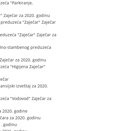
eća "Parkiranje,
" Zaječar za 2020. godinu
 preduzeća "Zaječar" Zaječar
eduzeća "Zaječar" Zaječar za
nalno-stambenog preduzeća
Zaječar za 2020. godinu
zeća "Higijena Zaječar"
ječar
nsijski izveštaj za 2020.
zeća "Vodovod" Zaječar za
a 2020. godine
ečara za 2020. godinu
1. godinu