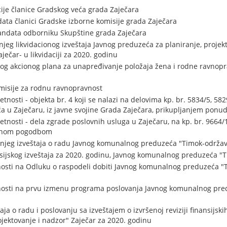
ije članice Gradskog veća grada Zaječara
ta članici Gradske izborne komisije grada Zaječara
andata odborniku Skupštine grada Zaječara
jeg likvidacionog izveštaja Javnog preduzeća za planiranje, projek
ječar- u likvidaciji za 2020. godinu
og akcionog plana za unapređivanje položaja žena i rodne ravnopr
misije za rodnu ravnopravnost
nosti - objekta br. 4 koji se nalazi na delovima kp. br. 5834/5, 58
ća u Zaječaru, iz javne svojine Grada Zaječara, prikupljanjem ponu
nosti - dela zgrade poslovnih usluga u Zaječaru, na kp. br. 9664/1
ednom pogodbom
njeg izveštaja o radu Javnog komunalnog preduzeća "Timok-održav
sijskog izveštaja za 2020. godinu, Javnog komunalnog preduzeća "
osti na Odluku o raspodeli dobiti Javnog komunalnog preduzeća "
nosti na prvu izmenu programa poslovanja Javnog komunalnog pre
aja o radu i poslovanju sa izveštajem o izvršenoj reviziji finansijs
ojektovanje i nadzor" Zaječar za 2020. godinu