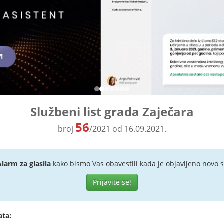
Službeni list grada Zaječara
56
broj
/2021 od 16.09.2021.
Alarm za glasila
kako bismo Vas obavestili kada je objavljeno novo s
Prijavite se!
ata: