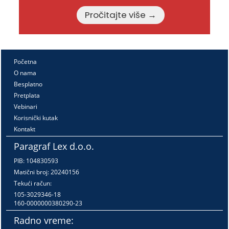
Pročitajte više →
Početna
O nama
Besplatno
Pretplata
Vebinari
Korisnički kutak
Kontakt
Paragraf Lex d.o.o.
PIB: 104830593
Matični broj: 20240156
Tekući račun:
105-3029346-18
160-0000000380290-23
Radno vreme: