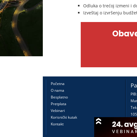
Odluka o trećoj izmeni i 
Izveštaj o izvršenju budže
Obave
Početna
Pa
O nama
PIB
Besplatno
Mat
Pretplata
Tek
Vebinari
105
Korisnički kutak
160
Kontakt