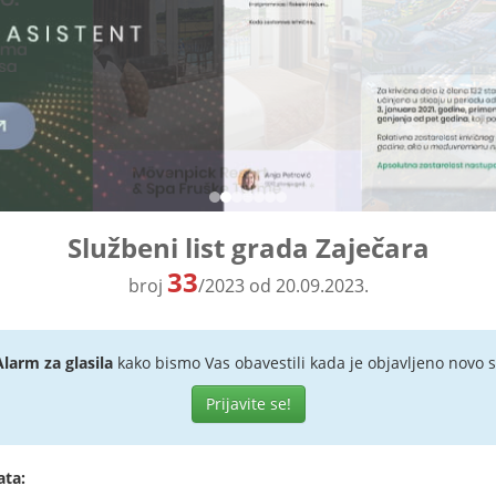
Službeni list grada Zaječara
33
broj
/2023 od 20.09.2023.
Alarm za glasila
kako bismo Vas obavestili kada je objavljeno novo s
Prijavite se!
ata: