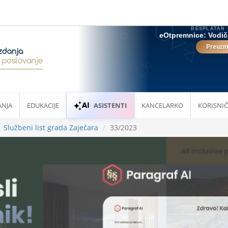
ANJA
EDUKACIJE
ASISTENTI
KANCELARKO
KORISNIČ
Službeni list grada Zaječara
33/2023