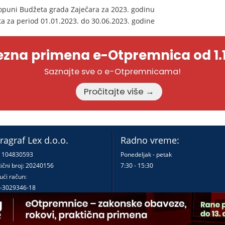
dopuni Budžeta grada Zaječara za 2023. godinu
ta za period 01.01.2023. do 30.06.2023. godine
zna primena e-Otpremnica od 1.1
Saznajte sve o e-Otpremnicama!
Pročitajte više →
ragraf Lex d.o.o.
Radno vreme:
: 104830593
Ponedeljak - petak
ični broj: 20240156
7:30 - 15:30
ući račun:
-3029346-18
-0000000380290-23