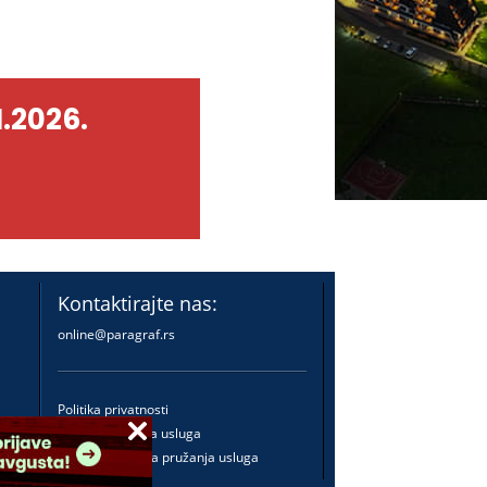
.2026.
Kontaktirajte nas:
online@paragraf.rs
Politika privatnosti
Politika pružanja usluga
Praktična pravila pružanja usluga