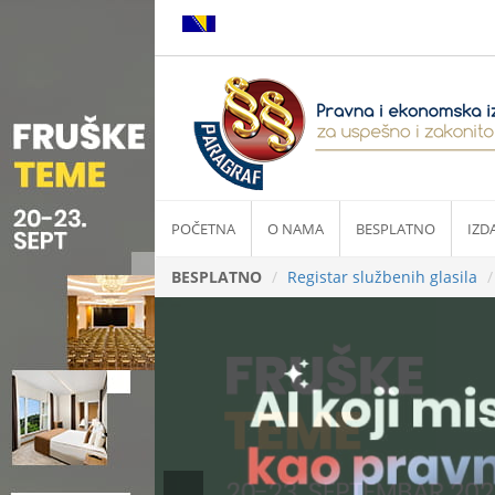
POČETNA
O NAMA
BESPLATNO
IZD
BESPLATNO
Registar službenih glasila