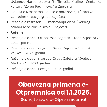
Ustanove Narodno pozorište Timočke Krajine - Centar za
kulturu "Zoran Radmilović" u Zaječaru
Odluka o izmenama Odluke o obrazovanju Štaba za
vanredne situacije grada Zaječara
Rešenje o razrešenju i imenovanju člana Školskog
odbora Medicinske škole u Zaječaru
Rešenje
Rešenje o dodeli Oktobarske nagrade Grada Zaječara za
2022. godinu
Rešenje o dodeli nagrade Grada Zaječara "Hajduk
Veljko" u 2022. godini
Rešenje o dodeli nagrade Grada Zaječara "Svetozar
Marković" u 2022. godini
Rešenje o dodeli Povelja u 2022. godini
Obavezna primena e-
Otpremnica od 1.1.2026.
Saznajte sve o e-Otpremnicama!