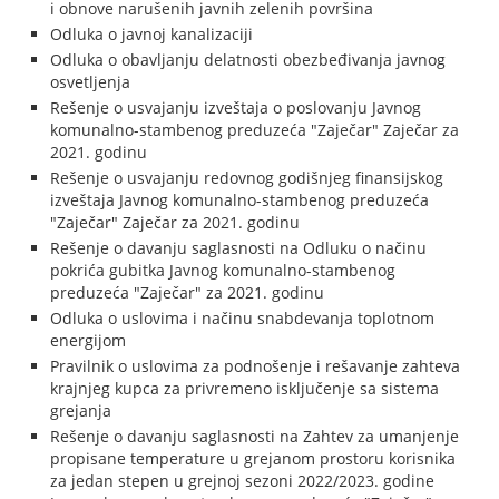
i obnove narušenih javnih zelenih površina
Odluka o javnoj kanalizaciji
Odluka o obavljanju delatnosti obezbeđivanja javnog
osvetljenja
Rešenje o usvajanju izveštaja o poslovanju Javnog
komunalno-stambenog preduzeća "Zaječar" Zaječar za
2021. godinu
Rešenje o usvajanju redovnog godišnjeg finansijskog
izveštaja Javnog komunalno-stambenog preduzeća
"Zaječar" Zaječar za 2021. godinu
Rešenje o davanju saglasnosti na Odluku o načinu
pokrića gubitka Javnog komunalno-stambenog
preduzeća "Zaječar" za 2021. godinu
Odluka o uslovima i načinu snabdevanja toplotnom
energijom
Pravilnik o uslovima za podnošenje i rešavanje zahteva
krajnjeg kupca za privremeno isključenje sa sistema
grejanja
Rešenje o davanju saglasnosti na Zahtev za umanjenje
propisane temperature u grejanom prostoru korisnika
za jedan stepen u grejnoj sezoni 2022/2023. godine