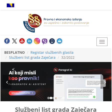
BESPLATNO
Registar službenih glasila
Službeni list grada Zaječara
32/2022
Službeni list grada Zaječara