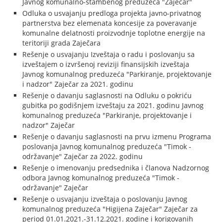
Javnog komunalno-stambenog preduzeća "Zaječar"
Odluka o usvajanju predloga projekta javno-privatnog
partnerstva bez elemenata koncesije za poveravanje
komunalne delatnosti proizvodnje toplotne energije na
teritoriji grada Zaječara
Rešenje o usvajanju Izveštaja o radu i poslovanju sa
izveštajem o izvršenoj reviziji finansijskih izveštaja
Javnog komunalnog preduzeća "Parkiranje, projektovanje
i nadzor" Zaječar za 2021. godinu
Rešenje o davanju saglasnosti na Odluku o pokriću
gubitka po godišnjem izveštaju za 2021. godinu Javnog
komunalnog preduzeća "Parkiranje, projektovanje i
nadzor" Zaječar
Rešenje o davanju saglasnosti na prvu izmenu Programa
poslovanja Javnog komunalnog preduzeća "Timok -
održavanje" Zaječar za 2022. godinu
Rešenje o imenovanju predsednika i članova Nadzornog
odbora Javnog komunalnog preduzeća "Timok -
održavanje" Zaječar
Rešenje o usvajanju izveštaja o poslovanju Javnog
komunalnog preduzeća "Higijena Zaječar" Zaječar za
period 01.01.2021.-31.12.2021. godine i korigovanih