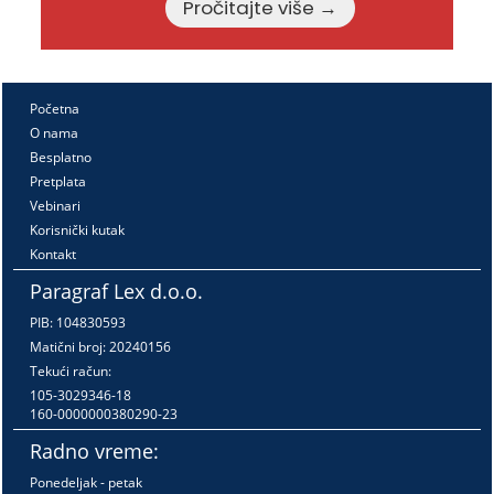
Pročitajte više →
Početna
O nama
Besplatno
Pretplata
Vebinari
Korisnički kutak
Kontakt
Paragraf Lex d.o.o.
PIB: 104830593
Matični broj: 20240156
Tekući račun:
105-3029346-18
160-0000000380290-23
Radno vreme:
Ponedeljak - petak