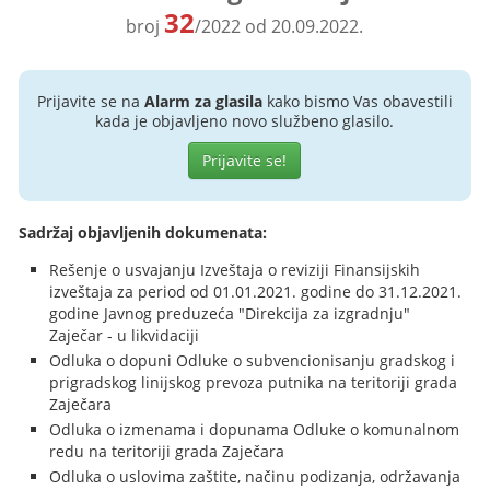
32
broj
/2022 od 20.09.2022.
Prijavite se na
Alarm za glasila
kako bismo Vas obavestili
kada je objavljeno novo službeno glasilo.
Prijavite se!
Sadržaj objavljenih dokumenata:
Rešenje o usvajanju Izveštaja o reviziji Finansijskih
izveštaja za period od 01.01.2021. godine do 31.12.2021.
godine Javnog preduzeća "Direkcija za izgradnju"
Zaječar - u likvidaciji
Odluka o dopuni Odluke o subvencionisanju gradskog i
prigradskog linijskog prevoza putnika na teritoriji grada
Zaječara
Odluka o izmenama i dopunama Odluke o komunalnom
redu na teritoriji grada Zaječara
Odluka o uslovima zaštite, načinu podizanja, održavanja