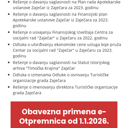
Rešenje o davanju saglasnosti na Plan rada Apotekarske
ustanove Zaječar iz Zaječara za 2023. godinu
Rešenje o davanju saglasnosti na Finansijski plan
Apotekarske ustanove Zaječar iz Zaječara za 2023.
godinu
Rešenje o usvajanju Finansijskog izveštaja Centra za
socijalni rad "Zaječar" u Zaječaru za 2022. godinu
Odluka o utvrđivanju ekonomske cene usluga koje pruža
Centar za socijalni rad "Zaječar" u Zaječaru za 2023.
godinu
Rešenje o davanju saglasnosti na Statut Istorijskog
arhiva "Timočka Krajina" Zaječar
Odluka o izmenama Odluke o osnivanju Turističke
organizacije grada Zaječara
Rešenje o imenovanju direktora Turističke organizacije
grada Zaječara
Obavezna primena e-
Otpremnica od 1.1.2026.