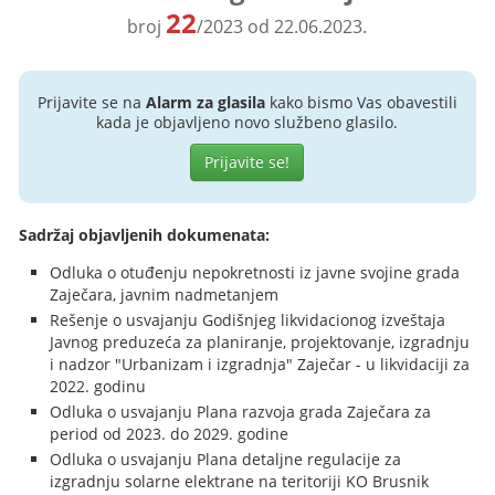
22
broj
/2023 od 22.06.2023.
Prijavite se na
Alarm za glasila
kako bismo Vas obavestili
kada je objavljeno novo službeno glasilo.
Prijavite se!
Sadržaj objavljenih dokumenata:
Odluka o otuđenju nepokretnosti iz javne svojine grada
Zaječara, javnim nadmetanjem
Rešenje o usvajanju Godišnjeg likvidacionog izveštaja
Javnog preduzeća za planiranje, projektovanje, izgradnju
i nadzor "Urbanizam i izgradnja" Zaječar - u likvidaciji za
2022. godinu
Odluka o usvajanju Plana razvoja grada Zaječara za
period od 2023. do 2029. godine
Odluka o usvajanju Plana detaljne regulacije za
izgradnju solarne elektrane na teritoriji KO Brusnik