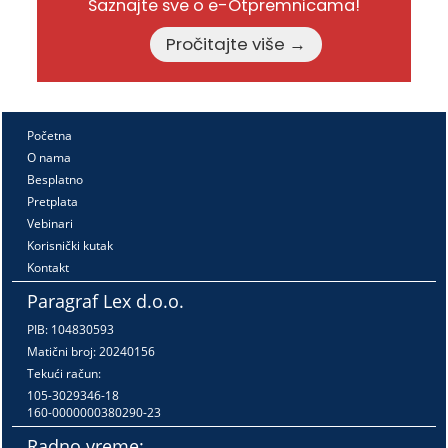
Saznajte sve o e-Otpremnicama!
Pročitajte više →
Početna
O nama
Besplatno
Pretplata
Vebinari
Korisnički kutak
Kontakt
Paragraf Lex d.o.o.
PIB: 104830593
Matični broj: 20240156
Tekući račun:
105-3029346-18
160-0000000380290-23
Radno vreme: