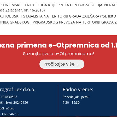
KONOMSKE CENE USLUGA KOJE PRUŽA CENTAR ZA SOCIJALNI RAD 
ada Zaječara", br. 16/2018)
TOBUSKIH STAJALIŠTA NA TERITORIJI GRADA ZAJEČARA ("Sl. list gra
INIJA GRADSKOG I PRIGRADSKOG PREVOZA NA TERITORIJI GRADA ZAJE
zna primena e-Otpremnica od 1.1
Saznajte sve o e-Otpremnicama!
Pročitajte više →
ragraf Lex d.o.o.
Radno vreme:
: 104830593
Ponedeljak - petak
ični broj: 20240156
7:30 - 15:30
ući račun:
-3029346-18