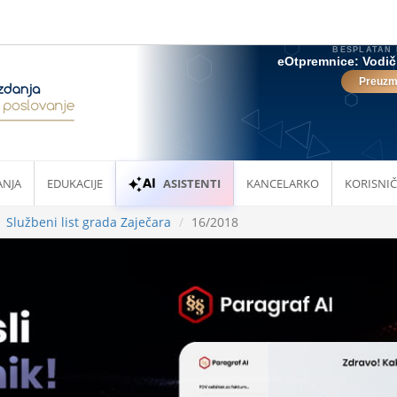
ANJA
EDUKACIJE
ASISTENTI
KANCELARKO
KORISNIČ
Službeni list grada Zaječara
16/2018