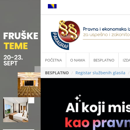
POČETNA
O NAMA
BESPLATNO
IZD
BESPLATNO
Registar službenih glasila