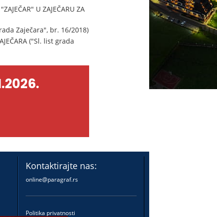
"ZAJEČAR" U ZAJEČARU ZA
da Zaječara", br. 16/2018)
ČARA ("Sl. list grada
.2026.
Kontaktirajte nas:
online@paragraf.rs
Politika privatnosti