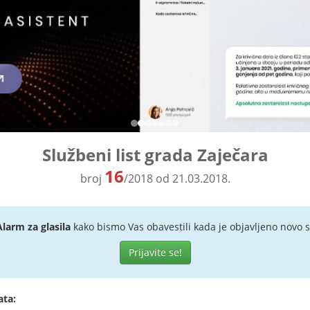
Službeni list grada Zaječara
16
broj
/2018 od 21.03.2018.
Alarm za glasila
kako bismo Vas obavestili kada je objavljeno novo s
Prijavite se!
ata: