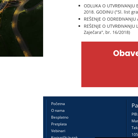
ODLUKA O UTVRĐIVANJU E
2018. GODINU ("Sl. list gr
REŠENJE O ODREĐIVANJU AU
REŠENJE O UTVRĐIVANJU L
Zaječara", br. 16/2018)
Obave
Početna
Pa
O nama
PIB
Besplatno
Mat
Pretplata
Tek
Vebinari
105
Korisnički kutak