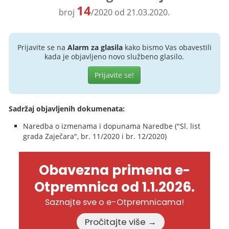
14
broj
/2020 od 21.03.2020.
Prijavite se na
Alarm za glasila
kako bismo Vas obavestili
kada je objavljeno novo službeno glasilo.
Prijavite se!
Sadržaj objavljenih dokumenata:
Naredba o izmenama i dopunama Naredbe ("Sl. list
grada Zaječara", br. 11/2020 i br. 12/2020)
Obavezna primena e-
Otpremnica od 1.1.2026.
Saznajte sve o e-Otpremnicama!
Pročitajte više →