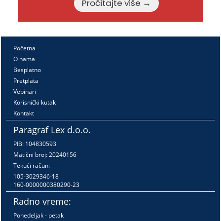
Pročitajte više →
Početna
O nama
Besplatno
Pretplata
Vebinari
Korisnički kutak
Kontakt
Paragraf Lex d.o.o.
PIB: 104830593
Matični broj: 20240156
Tekući račun:
105-3029346-18
160-0000000380290-23
Radno vreme:
Ponedeljak - petak