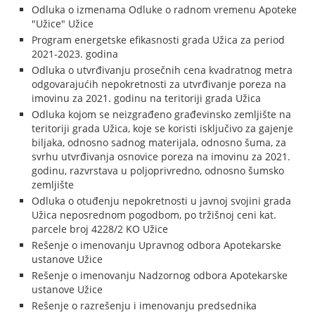
Odluka o izmenama Odluke o radnom vremenu Apoteke
"Užice" Užice
Program energetske efikasnosti grada Užica za period
2021-2023. godina
Odluka o utvrđivanju prosečnih cena kvadratnog metra
odgovarajućih nepokretnosti za utvrđivanje poreza na
imovinu za 2021. godinu na teritoriji grada Užica
Odluka kojom se neizgrađeno građevinsko zemljište na
teritoriji grada Užica, koje se koristi isključivo za gajenje
biljaka, odnosno sadnog materijala, odnosno šuma, za
svrhu utvrđivanja osnovice poreza na imovinu za 2021.
godinu, razvrstava u poljoprivredno, odnosno šumsko
zemljište
Odluka o otuđenju nepokretnosti u javnoj svojini grada
Užica neposrednom pogodbom, po tržišnoj ceni kat.
parcele broj 4228/2 KO Užice
Rešenje o imenovanju Upravnog odbora Apotekarske
ustanove Užice
Rešenje o imenovanju Nadzornog odbora Apotekarske
ustanove Užice
Rešenje o razrešenju i imenovanju predsednika