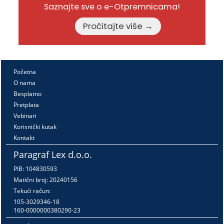
Saznajte sve o e-Otpremnicama!
Pročitajte više →
Početna
O nama
Besplatno
Pretplata
Vebinari
Korisnički kutak
Kontakt
Paragraf Lex d.o.o.
PIB: 104830593
Matični broj: 20240156
Tekući račun:
105-3029346-18
160-0000000380290-23