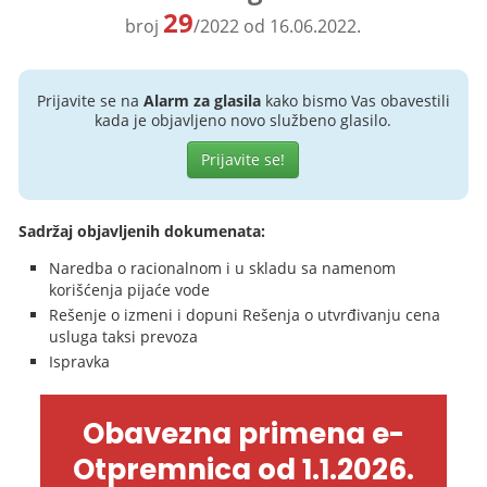
29
broj
/2022 od 16.06.2022.
Prijavite se na
Alarm za glasila
kako bismo Vas obavestili
kada je objavljeno novo službeno glasilo.
Prijavite se!
Sadržaj objavljenih dokumenata:
Naredba o racionalnom i u skladu sa namenom
korišćenja pijaće vode
Rešenje o izmeni i dopuni Rešenja o utvrđivanju cena
usluga taksi prevoza
Ispravka
Obavezna primena e-
Otpremnica od 1.1.2026.