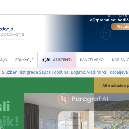
ANJA
EDUKACIJE
ASISTENTI
KANCELARKO
KORISNIČ
Službeni list grada Šapca i opština: Bogatić, Vladimirci i Koceljeva