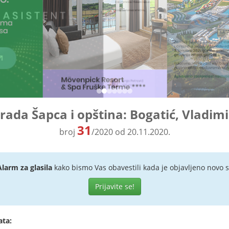
grada Šapca i opština: Bogatić, Vladimi
31
broj
/2020 od 20.11.2020.
Alarm za glasila
kako bismo Vas obavestili kada je objavljeno novo s
Prijavite se!
ata: