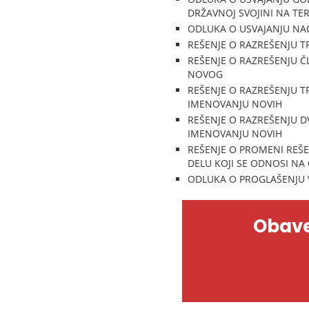
DRŽAVNOJ SVOJINI NA TER
ODLUKA O USVAJANJU NAC
REŠENJE O RAZREŠENJU T
REŠENJE O RAZREŠENJU 
NOVOG
REŠENJE O RAZREŠENJU 
IMENOVANJU NOVIH
REŠENJE O RAZREŠENJU D
IMENOVANJU NOVIH
REŠENJE O PROMENI REŠE
DELU KOJI SE ODNOSI NA 
ODLUKA O PROGLAŠENJU V
Obave