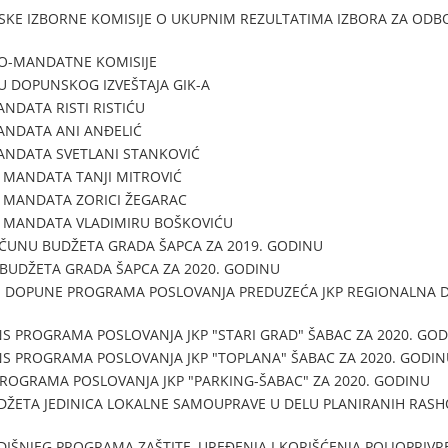
SKE IZBORNE KOMISIJE O UKUPNIM REZULTATIMA IZBORA ZA ODB
NO-MANDATNE KOMISIJE
U DOPUNSKOG IZVEŠTAJA GIK-A
NDATA RISTI RISTIĆU
NDATA ANI ANĐELIĆ
NDATA SVETLANI STANKOVIĆ
 MANDATA TANJI MITROVIĆ
 MANDATA ZORICI ŽEGARAC
 MANDATA VLADIMIRU BOŠKOVIĆU
UNU BUDŽETA GRADA ŠAPCA ZA 2019. GODINU
 BUDŽETA GRADA ŠAPCA ZA 2020. GODINU
I DOPUNE PROGRAMA POSLOVANJA PREDUZEĆA JKP REGIONALNA D
 PROGRAMA POSLOVANJA JKP "STARI GRAD" ŠABAC ZA 2020. GO
S PROGRAMA POSLOVANJA JKP "TOPLANA" ŠABAC ZA 2020. GODIN
ROGRAMA POSLOVANJA JKP "PARKING-ŠABAC" ZA 2020. GODINU
UDŽETA JEDINICA LOKALNE SAMOUPRAVE U DELU PLANIRANIH RASH
IŠNJEG PROGRAMA ZAŠTITE, UREĐENJA I KORIŠĆENJA POLJOPRIVR