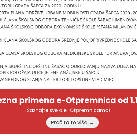
ITORIJI GRADA ŠAPCA ZA 2020. GODINU
RTA PLANA ODRŽIVE URBANE MOBILNOSTI GRADA ŠAPCA 2020.-20
RI ČLANA ŠKOLSKOG ODBORA TEHNIČKE ŠKOLE ŠABAC I IMENOVAN
ČLANA ŠKOLSKOG ODBORA EKONOMSKE ŠKOLE "STANA MILANOVIĆ"
TRI ČLANA ŠKOLSKOG ODBORA SREDNJE POLJOPRIVREDNE ŠKOLE S
VA ČLANA ŠKOLSKOG ODBORA MEDICINSKE ŠKOLE "DR ANDRA JOVA
NJA SKUPŠTINE OPŠTINE ŠABAC O ODREĐIVANJU NAZIVA ULICA N
OPIS POLOŽAJA ULICE JELENE ANŽUJSKE U ŠAPCU
ANREDNOG STANJA NA TERITORIJI OPŠTINE VLADIMIRCI
zna primena e-Otpremnica od 1.1
Saznajte sve o e-Otpremnicama!
Pročitajte više →