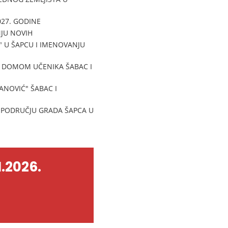
27. GODINE
JU NOVIH
 U ŠAPCU I IMENOVANJU
A DOMOM UČENIKA ŠABAC I
NOVIĆ" ŠABAC I
A PODRUČJU GRADA ŠAPCA U
.2026.