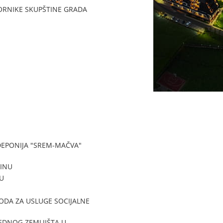
ORNIKE SKUPŠTINE GRADA
EPONIJA "SREM-MAČVA"
DINU
U
ODA ZA USLUGE SOCIJALNE
EDNOG ZEMLJIŠTA U