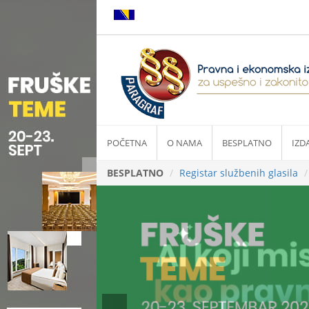
POČETNA
O NAMA
BESPLATNO
IZD
BESPLATNO
Registar službenih glasila