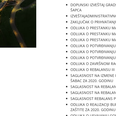
DOPUNSKI IZVEŠTAJ GRAD
ŠAPCA
IZVEŠTAJADMINISTRATIV
ZAKLJUČAK O PRIHVATANJ
ODLUKA O PRESTANKU MA
ODLUKA O PRESTANKU MA
ODLUKA O PRESTANKU MA
ODLUKA O POTVRĐIVANJU
ODLUKA O POTVRĐIVANJU
ODLUKA O POTVRĐIVANJU
ODLUKA O ZAVRŠNOM RAČ
ODLUKA O REBALANSU III
SAGLASNOST NA IZMENE 
ŠABAC ZA 2020. GODINU
SAGLASNOST NA REBALANS
SAGLASNOST NA REBALAN
SAGLASNOST REBALANS P
ODLUKA O REALIZACIJI B
ZAŠTITE ZA 2020. GODINU
ODLUKA O USVAJANJU GOD