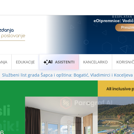
ANJA
EDUKACIJE
ASISTENTI
KANCELARKO
KORISNIČ
Službeni list grada Šapca i opština: Bogatić, Vladimirci i Koceljeva