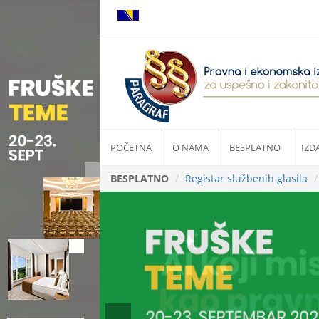
POČETNA
O NAMA
BESPLATNO
IZD
BESPLATNO
Registar službenih glasila