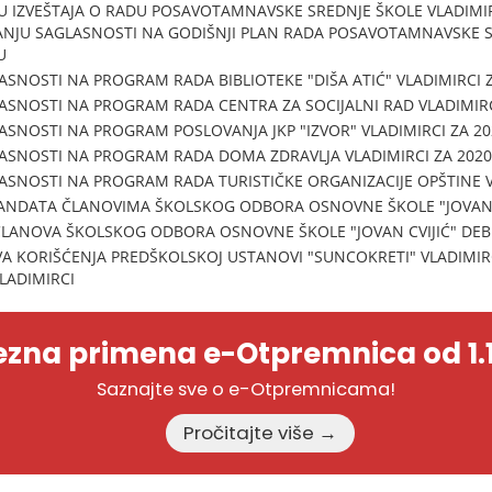
U IZVEŠTAJA O RADU POSAVOTAMNAVSKE SREDNJE ŠKOLE VLADIMIR
ANJU SAGLASNOSTI NA GODIŠNJI PLAN RADA POSAVOTAMNAVSKE S
U
ASNOSTI NA PROGRAM RADA BIBLIOTEKE "DIŠA ATIĆ" VLADIMIRCI 
ASNOSTI NA PROGRAM RADA CENTRA ZA SOCIJALNI RAD VLADIMIRC
ASNOSTI NA PROGRAM POSLOVANJA JKP "IZVOR" VLADIMIRCI ZA 2
ASNOSTI NA PROGRAM RADA DOMA ZDRAVLJA VLADIMIRCI ZA 2020
ASNOSTI NA PROGRAM RADA TURISTIČKE ORGANIZACIJE OPŠTINE V
ANDATA ČLANOVIMA ŠKOLSKOG ODBORA OSNOVNE ŠKOLE "JOVAN C
ČLANOVA ŠKOLSKOG ODBORA OSNOVNE ŠKOLE "JOVAN CVIJIĆ" DE
A KORIŠĆENJA PREDŠKOLSKOJ USTANOVI "SUNCOKRETI" VLADIMI
VLADIMIRCI
zna primena e-Otpremnica od 1.1
Saznajte sve o e-Otpremnicama!
Pročitajte više →