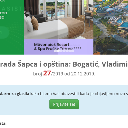
grada Šapca i opština: Bogatić, Vladimi
27
broj
/2019 od 20.12.2019.
Alarm za glasila
kako bismo Vas obavestili kada je objavljeno novo s
Prijavite se!
ata: