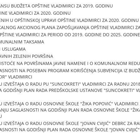
NSU BUDŽETA OPŠTINE VLADIMIRCI ZA 2019. GODINU
NE VLADIMIRCI ZA 2020. GODINU
NIH U OPŠTINSKOJ UPRAVI OPŠTINE VLADIMIRCI ZA 2020. GODINU
ALNOG AKCIONOG PLANA ZAPOŠLJAVANJA OPŠTINE VLADIMIRCI ZA
PŠTINE VLADIMIRCI ZA PERIOD OD 2019. GODINE DO 2025. GODINE
MUNALNIM TAKSAMA
M USLUGAMA
AVNIH ZELENIH POVRŠINA
ČISTOĆE NA POVRŠINAMA JAVNE NAMENE I O KOMUNALNOM REDU
ASNOSTI NA POSEBAN PROGRAM KORIŠĆENJA SUBVENCIJA IZ BUDŽ
OR" VLADIMIRCI
U IZVEŠTAJA O RADU PU "SUNCOKRETI" VLADIMIRCI ZA RADNU 2018
A GODIŠNJI PLAN RADA PREDŠKOLSKE USTANOVE "SUNCOKRETI" V
U IZVEŠTAJA O RADU OSNOVNE ŠKOLE "ŽIKA POPOVIĆ" VLADIMIRCI
ANJU SAGLASNOSTI NA GODIŠNJI PLAN RADA OSNOVNE ŠKOLE "ŽIKA
U
U IZVEŠTAJA O RADU OSNOVNE ŠKOLE "JOVAN CVIJIĆ" DEBRC ZA R
ASNOSTI NA GODIŠNJI PLAN RADA OSNOVNE ŠKOLE "JOVAN CVIJIĆ"