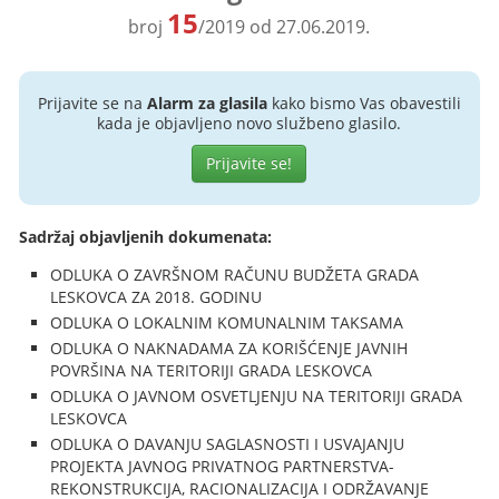
15
broj
/2019 od 27.06.2019.
Prijavite se na
Alarm za glasila
kako bismo Vas obavestili
kada je objavljeno novo službeno glasilo.
Prijavite se!
Sadržaj objavljenih dokumenata:
ODLUKA O ZAVRŠNOM RAČUNU BUDŽETA GRADA
LESKOVCA ZA 2018. GODINU
ODLUKA O LOKALNIM KOMUNALNIM TAKSAMA
ODLUKA O NAKNADAMA ZA KORIŠĆENJE JAVNIH
POVRŠINA NA TERITORIJI GRADA LESKOVCA
ODLUKA O JAVNOM OSVETLJENJU NA TERITORIJI GRADA
LESKOVCA
ODLUKA O DAVANJU SAGLASNOSTI I USVAJANJU
PROJEKTA JAVNOG PRIVATNOG PARTNERSTVA-
REKONSTRUKCIJA, RACIONALIZACIJA I ODRŽAVANJE