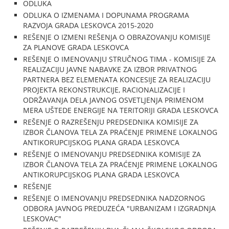
ODLUKA
ODLUKA O IZMENAMA I DOPUNAMA PROGRAMA
RAZVOJA GRADA LESKOVCA 2015-2020
REŠENJE O IZMENI REŠENJA O OBRAZOVANJU KOMISIJE
ZA PLANOVE GRADA LESKOVCA
REŠENJE O IMENOVANJU STRUČNOG TIMA - KOMISIJE ZA
REALIZACIJU JAVNE NABAVKE ZA IZBOR PRIVATNOG
PARTNERA BEZ ELEMENATA KONCESIJE ZA REALIZACIJU
PROJEKTA REKONSTRUKCIJE, RACIONALIZACIJE I
ODRŽAVANJA DELA JAVNOG OSVETLJENJA PRIMENOM
MERA UŠTEDE ENERGIJE NA TERITORIJI GRADA LESKOVCA
REŠENJE O RAZREŠENJU PREDSEDNIKA KOMISIJE ZA
IZBOR ČLANOVA TELA ZA PRAĆENJE PRIMENE LOKALNOG
ANTIKORUPCIJSKOG PLANA GRADA LESKOVCA
REŠENJE O IMENOVANJU PREDSEDNIKA KOMISIJE ZA
IZBOR ČLANOVA TELA ZA PRAĆENJE PRIMENE LOKALNOG
ANTIKORUPCIJSKOG PLANA GRADA LESKOVCA
REŠENJE
REŠENJE O IMENOVANJU PREDSEDNIKA NADZORNOG
ODBORA JAVNOG PREDUZEĆA "URBANIZAM I IZGRADNJA
LESKOVAC"