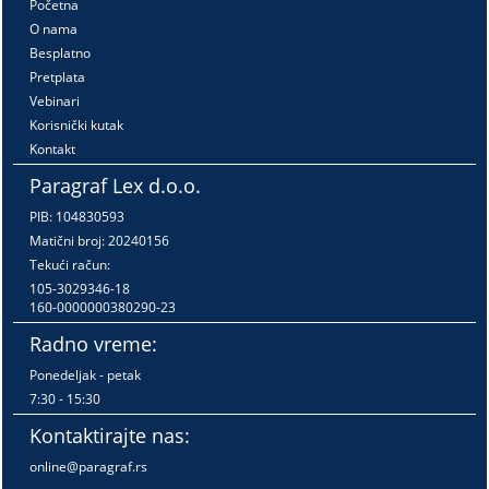
Početna
O nama
Besplatno
Pretplata
Vebinari
Korisnički kutak
Kontakt
Paragraf Lex d.o.o.
PIB: 104830593
Matični broj: 20240156
Tekući račun:
105-3029346-18
160-0000000380290-23
Radno vreme:
Ponedeljak - petak
7:30 - 15:30
Kontaktirajte nas:
online@paragraf.rs