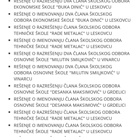
REŠENJE O RAZREŠENJU DVA ČLANA ŠKOLSKOG ODBORA
EKONOMSKE ŠKOLE "ĐUKA DINIĆ" U LESKOVCU
REŠENJE O IMENOVANJU DVA ČLANA ŠKOLSKOG
ODBORA EKONOMSKE ŠKOLE "ĐUKA DINIĆ" U LESKOVCU
REŠENJE O RAZREŠENJU ČLANA ŠKOLSKOG ODBORA
TEHNIČKE ŠKOLE "RADE METALAC" U LESKOVCU
REŠENJE O IMENOVANJU ČLANA ŠKOLSKOG ODBORA
TEHNIČKE ŠKOLE "RADE METALAC" U LESKOVCU
REŠENJE O RAZREŠENJU DVA ČLANA ŠKOLSKOG ODBORA
OSNOVNE ŠKOLE "MILUTIN SMILJKOVIĆ" U VINARCU
REŠENJE O IMENOVANJU DVA ČLANA ŠKOLSKOG
ODBORA OSNOVNE ŠKOLE "MILUTIN SMILJKOVIĆ" U
VINARCU
REŠENJE O RAZREŠENJU ČLANA ŠKOLSKOG ODBORA
OSNOVNE ŠKOLE "DESANKA MAKSIMOVIĆ" U GRDELICI
REŠENJE O IMENOVANJU ČLANA ŠKOLSKOG ODBORA
OSNOVNE ŠKOLE "DESANKA MAKSIMOVIĆ" U GRDELICI
REŠENJE O RAZREŠENJU ČLANA ŠKOLSKOG ODBORA
TEHNIČKE ŠKOLE "RADE METALAC" U LESKOVCU
REŠENJE O IMENOVANJU ČLANA ŠKOLSKOG ODBORA
TEHNIČKE ŠKOLE "RADE METALAC" U LESKOVCU