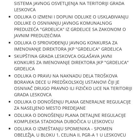
SISTEMA JAVNOG OSVETLJENJA NA TERITORIJI GRADA
LESKOVCA
ODLUKA O IZMENI I DOPUNI ODLUKE O USKLAĐIVANJU
ODLUKE O OSNIVANJU JAVNOG KOMUNALNOG
PREDUZEĆA "GRDELICA" IZ GRDELICE SA ZAKONOM O
JAVNIM PREDUZEĆIMA
ODLUKA O SPROVOĐENJU JAVNOG KONKURSA ZA
IMENOVANJE DIREKTORA JKP "GRDELICA" GRDELICA
SKUPŠTINA GRADA LESKOVCA OGLAŠAVA JAVNI
KONKURS ZA IMENOVANJE DIREKTORA JKP "GRDELICA"
GRDELICA
ODLUKA O PRAVU NA NAKNADU DELA TROŠKOVA
BORAVKA DECE U PREDŠKOLSKOJ USTANOVI ČIJI JE
OSNIVAČ DRUGO PRAVNO ILI FIZIČKO LICE NA TERITORIJI
GRADA LESKOVCA
ODLUKA O DONOŠENJU PLANA GENERALNE REGULACIJE
ZA NASELJENO MESTO PREDEJANE
ODLUKA O DONOŠENJU PLANA DETALJNE REGULACIJE
KOMPLEKSA STADIONA DUBOČICA U LESKOVCU
ODLUKA O IZMEŠTANJU SPOMENIKA - SPOMEN
OBELEŽJA, U BLOKU 1, CELINA II, PGR-A 1 U LESKOVCU