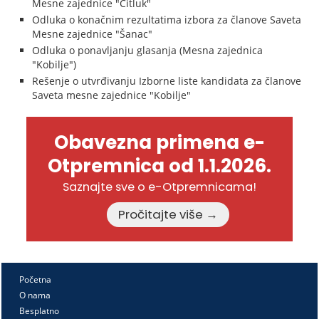
Mesne zajednice "Čitluk"
Odluka o konačnim rezultatima izbora za članove Saveta
Mesne zajednice "Šanac"
Odluka o ponavljanju glasanja (Mesna zajednica
"Kobilje")
Rešenje o utvrđivanju Izborne liste kandidata za članove
Saveta mesne zajednice "Kobilje"
Obavezna primena e-
Otpremnica od 1.1.2026.
Saznajte sve o e-Otpremnicama!
Pročitajte više →
Početna
O nama
Besplatno