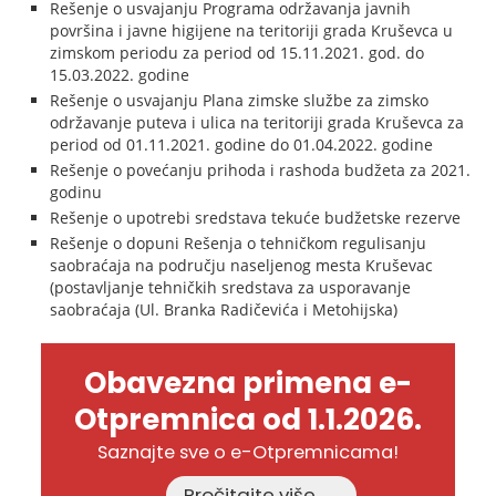
Rešenje o usvajanju Programa održavanja javnih
površina i javne higijene na teritoriji grada Kruševca u
zimskom periodu za period od 15.11.2021. god. do
15.03.2022. godine
Rešenje o usvajanju Plana zimske službe za zimsko
održavanje puteva i ulica na teritoriji grada Kruševca za
period od 01.11.2021. godine do 01.04.2022. godine
Rešenje o povećanju prihoda i rashoda budžeta za 2021.
godinu
Rešenje o upotrebi sredstava tekuće budžetske rezerve
Rešenje o dopuni Rešenja o tehničkom regulisanju
saobraćaja na području naseljenog mesta Kruševac
(postavljanje tehničkih sredstava za usporavanje
saobraćaja (Ul. Branka Radičevića i Metohijska)
Obavezna primena e-
Otpremnica od 1.1.2026.
Saznajte sve o e-Otpremnicama!
Pročitajte više →