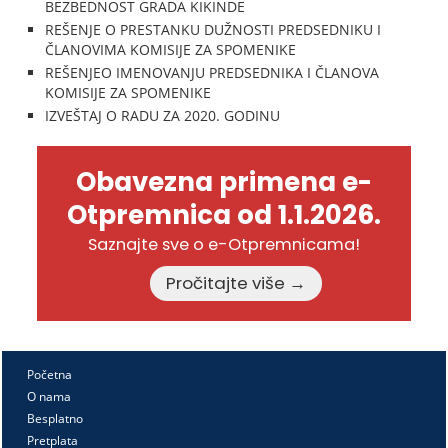
BEZBEDNOST GRADA KIKINDE
REŠENJE O PRESTANKU DUŽNOSTI PREDSEDNIKU I
ČLANOVIMA KOMISIJE ZA SPOMENIKE
REŠENJEO IMENOVANJU PREDSEDNIKA I ČLANOVA
KOMISIJE ZA SPOMENIKE
IZVEŠTAJ O RADU ZA 2020. GODINU
Obavezna primena e-
Otpremnica od 1.1.2026.
Saznajte sve o e-Otpremnicama!
Pročitajte više →
Početna
O nama
Besplatno
Pretplata