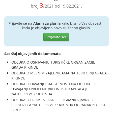
3
broj
/2021 od 19.02.2021.
Prijavite se na
Alarm za glasila
kako bismo Vas obavestili
kada je objavljeno novo službeno glasilo.
Prijavite se!
Sadržaj objavljenih dokumenata:
ODLUKA O OSNIVANJU TURISTIČKE ORGANIZACIJE
GRADA KIKINDE
ODLUKA O MESNIM ZAJEDNICAMA NA TERITORIJI GRADA
KIKINDE
ODLUKA O DAVANJU SAGLASNOSTI NA ODLUKU O
USVAJANJU PROCENE VREDNOSTI KAPITALA JP
"AUTOPREVOZ" KIKINDA
ODLUKA O PROMENI ADRESE OGRANKA JAVNOG
PREDUZEĆA "AUTOPREVOZ" KIKINDA OGRANAK "TURIST
BIRO"