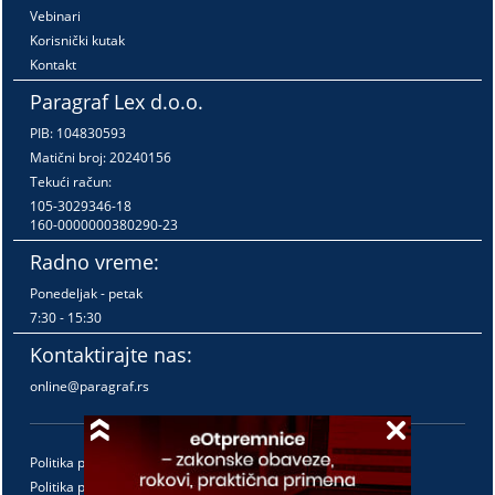
Vebinari
Korisnički kutak
Kontakt
Paragraf Lex d.o.o.
PIB: 104830593
Matični broj: 20240156
Tekući račun:
105-3029346-18
160-0000000380290-23
Radno vreme:
Ponedeljak - petak
7:30 - 15:30
Kontaktirajte nas:
online@paragraf.rs
Politika privatnosti
Politika pružanja usluga