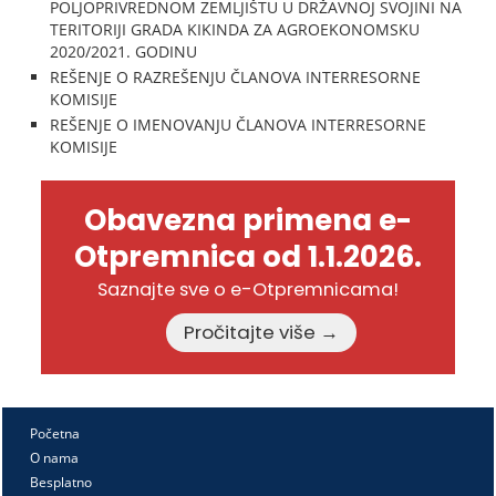
POLJOPRIVREDNOM ZEMLJIŠTU U DRŽAVNOJ SVOJINI NA
TERITORIJI GRADA KIKINDA ZA AGROEKONOMSKU
2020/2021. GODINU
REŠENJE O RAZREŠENJU ČLANOVA INTERRESORNE
KOMISIJE
REŠENJE O IMENOVANJU ČLANOVA INTERRESORNE
KOMISIJE
Obavezna primena e-
Otpremnica od 1.1.2026.
Saznajte sve o e-Otpremnicama!
Pročitajte više →
Početna
O nama
Besplatno