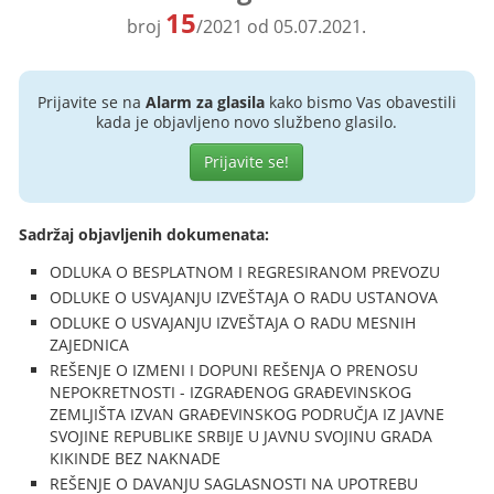
15
broj
/2021 od 05.07.2021.
Prijavite se na
Alarm za glasila
kako bismo Vas obavestili
kada je objavljeno novo službeno glasilo.
Prijavite se!
Sadržaj objavljenih dokumenata:
ODLUKA O BESPLATNOM I REGRESIRANOM PREVOZU
ODLUKE O USVAJANJU IZVEŠTAJA O RADU USTANOVA
ODLUKE O USVAJANJU IZVEŠTAJA O RADU MESNIH
ZAJEDNICA
REŠENJE O IZMENI I DOPUNI REŠENJA O PRENOSU
NEPOKRETNOSTI - IZGRAĐENOG GRAĐEVINSKOG
ZEMLJIŠTA IZVAN GRAĐEVINSKOG PODRUČJA IZ JAVNE
SVOJINE REPUBLIKE SRBIJE U JAVNU SVOJINU GRADA
KIKINDE BEZ NAKNADE
REŠENJE O DAVANJU SAGLASNOSTI NA UPOTREBU