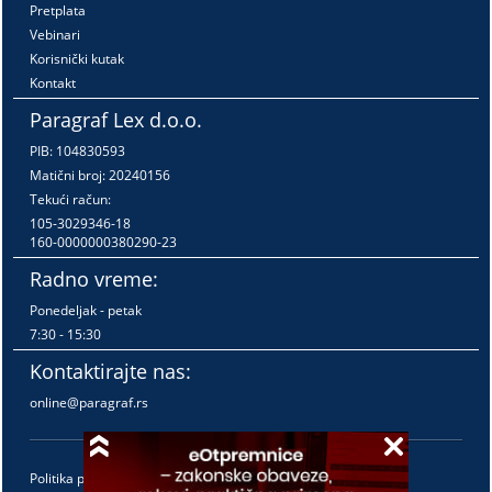
Pretplata
Vebinari
Korisnički kutak
Kontakt
Paragraf Lex d.o.o.
PIB: 104830593
Matični broj: 20240156
Tekući račun:
105-3029346-18
160-0000000380290-23
Radno vreme:
Ponedeljak - petak
7:30 - 15:30
Kontaktirajte nas:
online@paragraf.rs
Politika privatnosti