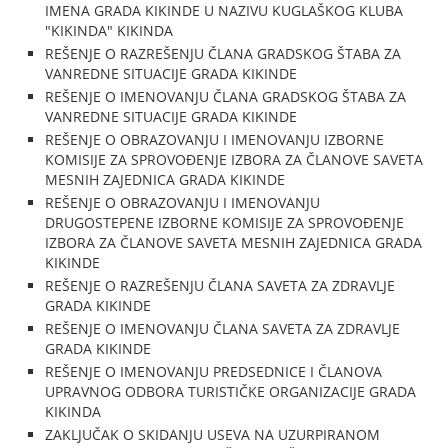
IMENA GRADA KIKINDE U NAZIVU KUGLAŠKOG KLUBA
"KIKINDA" KIKINDA
REŠENJE O RAZREŠENJU ČLANA GRADSKOG ŠTABA ZA
VANREDNE SITUACIJE GRADA KIKINDE
REŠENJE O IMENOVANJU ČLANA GRADSKOG ŠTABA ZA
VANREDNE SITUACIJE GRADA KIKINDE
REŠENJE O OBRAZOVANJU I IMENOVANJU IZBORNE
KOMISIJE ZA SPROVOĐENJE IZBORA ZA ČLANOVE SAVETA
MESNIH ZAJEDNICA GRADA KIKINDE
REŠENJE O OBRAZOVANJU I IMENOVANJU
DRUGOSTEPENE IZBORNE KOMISIJE ZA SPROVOĐENJE
IZBORA ZA ČLANOVE SAVETA MESNIH ZAJEDNICA GRADA
KIKINDE
REŠENJE O RAZREŠENJU ČLANA SAVETA ZA ZDRAVLJE
GRADA KIKINDE
REŠENJE O IMENOVANJU ČLANA SAVETA ZA ZDRAVLJE
GRADA KIKINDE
REŠENJE O IMENOVANJU PREDSEDNICE I ČLANOVA
UPRAVNOG ODBORA TURISTIČKE ORGANIZACIJE GRADA
KIKINDA
ZAKLJUČAK O SKIDANJU USEVA NA UZURPIRANOM