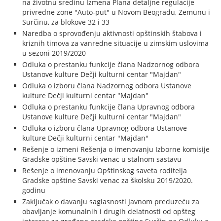
na životnu sredinu Izmena Plana detaljne regulacije
privredne zone "Auto-put" u Novom Beogradu, Zemunu i
Surčinu, za blokove 32 i 33
Naredba o sprovođenju aktivnosti opštinskih štabova i
kriznih timova za vanredne situacije u zimskim uslovima
u sezoni 2019/2020
Odluka o prestanku funkcije člana Nadzornog odbora
Ustanove kulture Dečji kulturni centar "Majdan"
Odluka o izboru člana Nadzornog odbora Ustanove
kulture Dečji kulturni centar "Majdan"
Odluka o prestanku funkcije člana Upravnog odbora
Ustanove kulture Dečji kulturni centar "Majdan"
Odluka o izboru člana Upravnog odbora Ustanove
kulture Dečji kulturni centar "Majdan"
Rešenje o izmeni Rešenja o imenovanju Izborne komisije
Gradske opštine Savski venac u stalnom sastavu
Rešenje o imenovanju Opštinskog saveta roditelja
Gradske opštine Savski venac za školsku 2019/2020.
godinu
Zaključak o davanju saglasnosti Javnom preduzeću za
obavljanje komunalnih i drugih delatnosti od opšteg