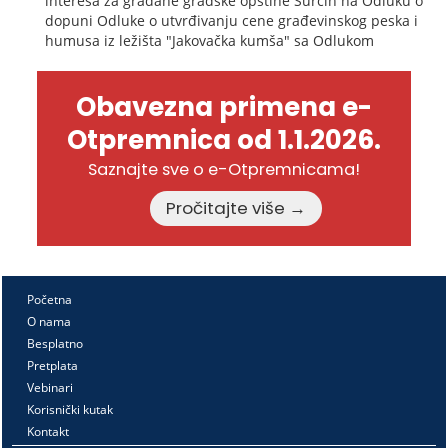
interesa za građane gradske opštine Surčin na Odluku o
dopuni Odluke o utvrđivanju cene građevinskog peska i
humusa iz ležišta "Jakovačka kumša" sa Odlukom
Obavezna primena e-
Otpremnica od 1.1.2026.
Saznajte sve o e-Otpremnicama!
Pročitajte više →
Početna
O nama
Besplatno
Pretplata
Vebinari
Korisnički kutak
Kontakt