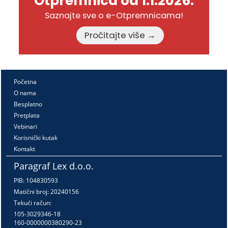
Otpremnica od 1.1.2026.
Saznajte sve o e-Otpremnicama!
Pročitajte više →
Početna
O nama
Besplatno
Pretplata
Vebinari
Korisnički kutak
Kontakt
Paragraf Lex d.o.o.
PIB: 104830593
Matični broj: 20240156
Tekući račun:
105-3029346-18
160-0000000380290-23