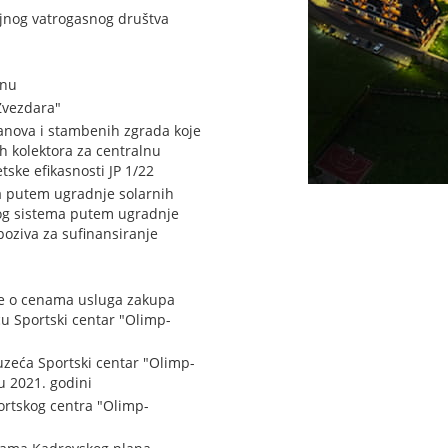
jnog vatrogasnog društva
inu
Zvezdara"
tanova i stambenih zgrada koje
h kolektora za centralnu
ske efikasnosti JP 1/22
va putem ugradnje solarnih
kog sistema putem ugradnje
poziva za sufinansiranje
e o cenama usluga zakupa
u Sportski centar "Olimp-
zeća Sportski centar "Olimp-
u 2021. godini
ortskog centra "Olimp-