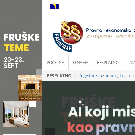
POČETNA
O NAMA
BESPLATNO
IZD
BESPLATNO
Registar službenih glasila