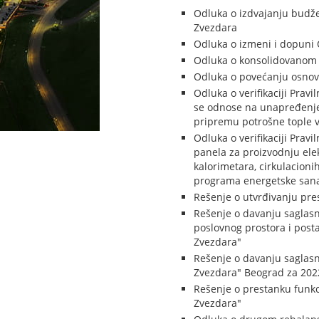
Odluka o izdvajanju budž
Zvezdara
Odluka o izmeni i dopuni
Odluka o konsolidovanom 
Odluka o povećanju osnov
Odluka o verifikaciji Prav
se odnose na unapređenje 
pripremu potrošne tople v
Odluka o verifikaciji Prav
panela za proizvodnju ele
kalorimetara, cirkulacioni
programa energetske sanac
Rešenje o utvrđivanju pre
Rešenje o davanju sagla
poslovnog prostora i post
Zvezdara"
Rešenje o davanju saglasn
Zvezdara" Beograd za 2022
Rešenje o prestanku funkc
Zvezdara"