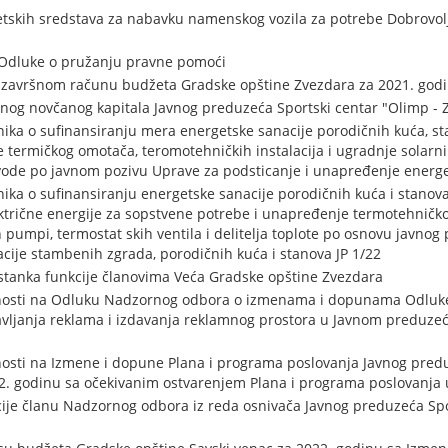
etskih sredstava za nabavku namenskog vozila za potrebe Dobrovol
 Odluke o pružanju pravne pomoći
završnom računu budžeta Gradske opštine Zvezdara za 2021. god
nog novčanog kapitala Javnog preduzeća Sportski centar "Olimp - 
ilnika o sufinansiranju mera energetske sanacije porodičnih kuća, s
termičkog omotača, teromotehničkih instalacija i ugradnje solarni
ode po javnom pozivu Uprave za podsticanje i unapređenje energet
ilnika o sufinansiranju energetske sanacije porodičnih kuća i stano
ktrične energije za sopstvene potrebe i unapređenje termotehnič
h pumpi, termostat skih ventila i delitelja toplote po osnovu javnog 
ije stambenih zgrada, porodičnih kuća i stanova JP 1/22
stanka funkcije članovima Veća Gradske opštine Zvezdara
snosti na Odluku Nadzornog odbora o izmenama i dopunama Odluk
avljanja reklama i izdavanja reklamnog prostora u Javnom preduzeć
osti na Izmene i dopune Plana i programa poslovanja Javnog predu
. godinu sa očekivanim ostvarenjem Plana i programa poslovanja 
ije članu Nadzornog odbora iz reda osnivača Javnog preduzeća Sp