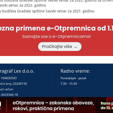
u budžeta Gradske opštine Savski venac za 2022. godinu sa Izme
vski venac za 2022. godinu
 budžeta Gradske opštine Savski venac za 2021. godinu
zna primena e-Otpremnica od 1.1
Saznajte sve o e-Otpremnicama!
Pročitajte više →
ragraf Lex d.o.o.
Radno vreme:
: 104830593
Ponedeljak - petak
ični broj: 20240156
7:30 - 15:30
ući račun:
-3029346-18
-0000000380290-23