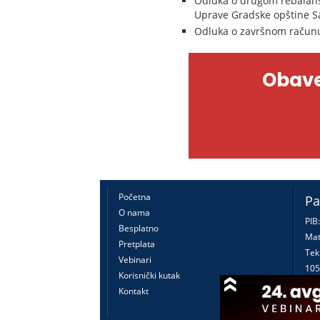
Odluka o drugom rebalans
Uprave Gradske opštine Sa
Odluka o završnom računu
Obave
Početna
Pa
O nama
PIB
Besplatno
Mat
Pretplata
Tek
Vebinari
105
Korisnički kutak
160
Kontakt