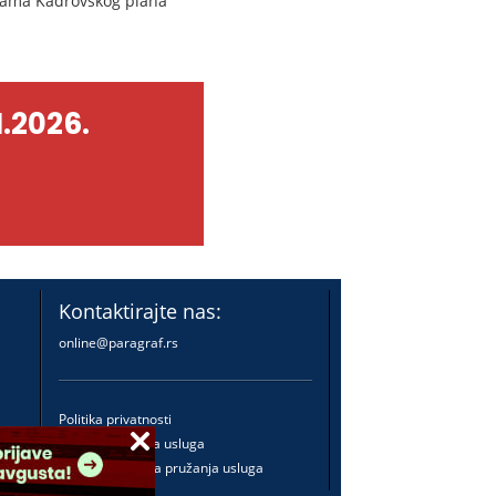
nama Kadrovskog plana
.2026.
Kontaktirajte nas:
online@paragraf.rs
Politika privatnosti
Politika pružanja usluga
Praktična pravila pružanja usluga