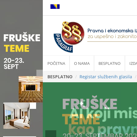
POČETNA
O NAMA
BESPLATNO
IZD
BESPLATNO
Registar službenih glasila