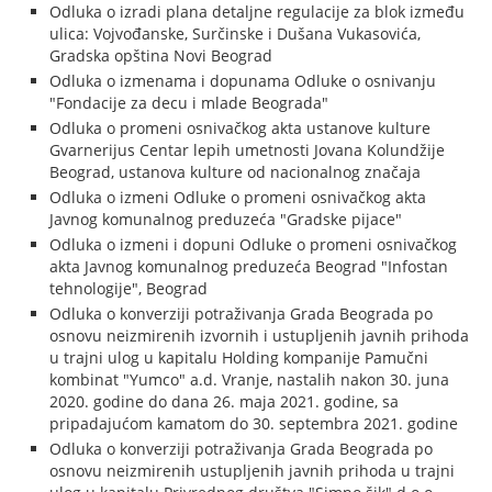
Odluka o izradi plana detaljne regulacije za blok između
ulica: Vojvođanske, Surčinske i Dušana Vukasovića,
Gradska opština Novi Beograd
Odluka o izmenama i dopunama Odluke o osnivanju
"Fondacije za decu i mlade Beograda"
Odluka o promeni osnivačkog akta ustanove kulture
Gvarnerijus Centar lepih umetnosti Jovana Kolundžije
Beograd, ustanova kulture od nacionalnog značaja
Odluka o izmeni Odluke o promeni osnivačkog akta
Javnog komunalnog preduzeća "Gradske pijace"
Odluka o izmeni i dopuni Odluke o promeni osnivačkog
akta Javnog komunalnog preduzeća Beograd "Infostan
tehnologije", Beograd
Odluka o konverziji potraživanja Grada Beograda po
osnovu neizmirenih izvornih i ustupljenih javnih prihoda
u trajni ulog u kapitalu Holding kompanije Pamučni
kombinat "Yumco" a.d. Vranje, nastalih nakon 30. juna
2020. godine do dana 26. maja 2021. godine, sa
pripadajućom kamatom do 30. septembra 2021. godine
Odluka o konverziji potraživanja Grada Beograda po
osnovu neizmirenih ustupljenih javnih prihoda u trajni