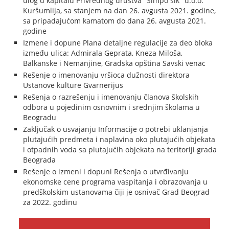
ulog u kapitalu Privrednog društva "Simpo šik" d.o.o.
Kuršumlija, sa stanjem na dan 26. avgusta 2021. godine,
sa pripadajućom kamatom do dana 26. avgusta 2021.
godine
Izmene i dopune Plana detaljne regulacije za deo bloka
između ulica: Admirala Geprata, Kneza Miloša,
Balkanske i Nemanjine, Gradska opština Savski venac
Rešenje o imenovanju vršioca dužnosti direktora
Ustanove kulture Gvarnerijus
Rešenja o razrešenju i imenovanju članova školskih
odbora u pojedinim osnovnim i srednjim školama u
Beogradu
Zaključak o usvajanju Informacije o potrebi uklanjanja
plutajućih predmeta i naplavina oko plutajućih objekata
i otpadnih voda sa plutajućih objekata na teritoriji grada
Beograda
Rešenje o izmeni i dopuni Rešenja o utvrđivanju
ekonomske cene programa vaspitanja i obrazovanja u
predškolskim ustanovama čiji je osnivač Grad Beograd
za 2022. godinu