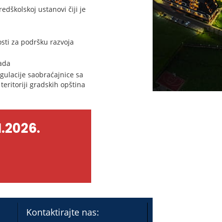
školskoj ustanovi čiji je
osti za podršku razvoja
rada
gulacije saobraćajnice sa
eritoriji gradskih opština
.2026.
Kontaktirajte nas: