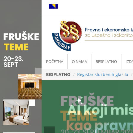
POČETNA
O NAMA
BESPLATNO
IZD
BESPLATNO
Registar službenih glasila