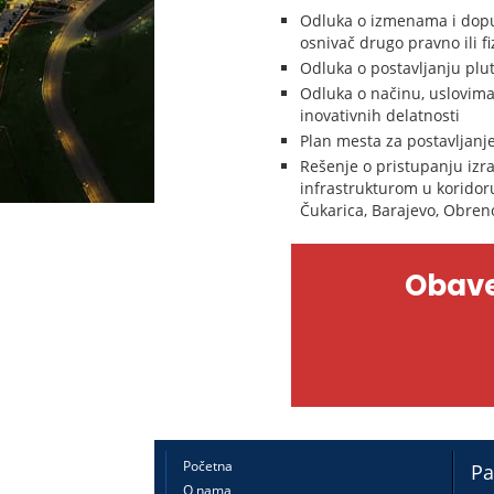
Odluka o izmenama i dopun
osnivač drugo pravno ili fi
Odluka o postavljanju plu
Odluka o načinu, uslovima 
inovativnih delatnosti
Plan mesta za postavljanj
Rešenje o pristupanju izra
infrastrukturom u koridoru
Čukarica, Barajevo, Obren
Obave
Početna
Pa
O nama