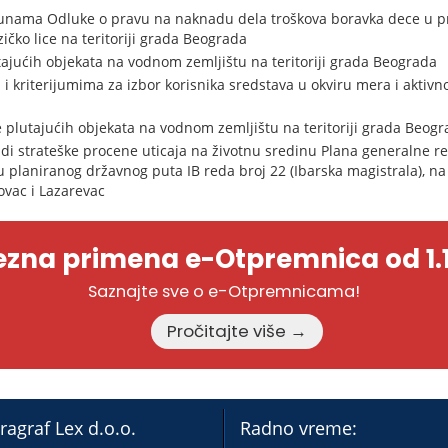
ama Odluke o pravu na naknadu dela troškova boravka dece u pred
zičko lice na teritoriji grada Beograda
tajućih objekata na vodnom zemljištu na teritoriji grada Beograda
i kriterijumima za izbor korisnika sredstava u okviru mera i aktivn
e plutajućih objekata na vodnom zemljištu na teritoriji grada Beog
di strateške procene uticaja na životnu sredinu Plana generalne re
 planiranog državnog puta IB reda broj 22 (Ibarska magistrala), na t
ovac i Lazarevac
zna primena e-Otpremnica od 1.1
Saznajte sve o e-Otpremnicama!
Pročitajte više →
ragraf Lex d.o.o.
Radno vreme: