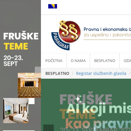
POČETNA
O NAMA
BESPLATNO
IZD
BESPLATNO
Registar službenih glasila