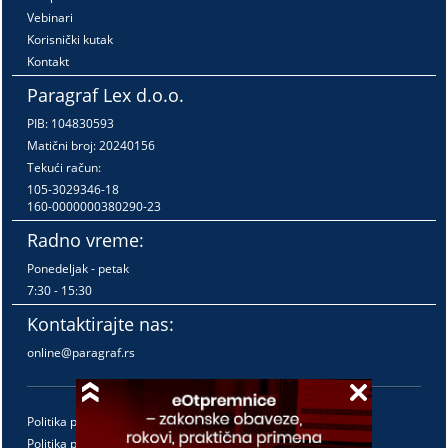
Vebinari
Korisnički kutak
Kontakt
Paragraf Lex d.o.o.
PIB: 104830593
Matični broj: 20240156
Tekući račun:
105-3029346-18
160-0000000380290-23
Radno vreme:
Ponedeljak - petak
7:30 - 15:30
Kontaktirajte nas:
online@paragraf.rs
Politika privatnosti
Politika pružanja usluga