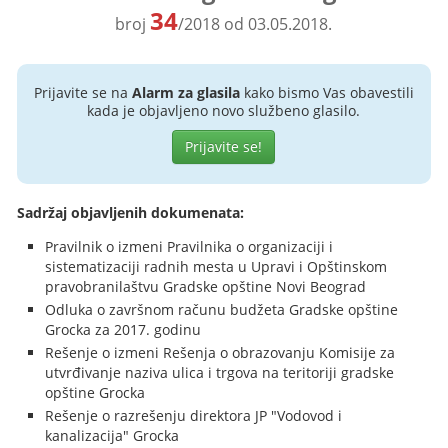
34
broj
/2018 od 03.05.2018.
Prijavite se na
Alarm za glasila
kako bismo Vas obavestili
kada je objavljeno novo službeno glasilo.
Prijavite se!
Sadržaj objavljenih dokumenata:
Pravilnik o izmeni Pravilnika o organizaciji i
sistematizaciji radnih mesta u Upravi i Opštinskom
pravobranilaštvu Gradske opštine Novi Beograd
Odluka o završnom računu budžeta Gradske opštine
Grocka za 2017. godinu
Rešenje o izmeni Rešenja o obrazovanju Komisije za
utvrđivanje naziva ulica i trgova na teritoriji gradske
opštine Grocka
Rešenje o razrešenju direktora JP "Vodovod i
kanalizacija" Grocka