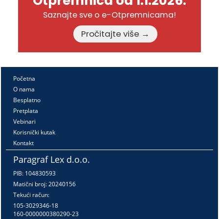
Otpremnica od 1.1.2026.
Saznajte sve o e-Otpremnicama!
Pročitajte više →
Početna
O nama
Besplatno
Pretplata
Vebinari
Korisnički kutak
Kontakt
Paragraf Lex d.o.o.
PIB: 104830593
Matični broj: 20240156
Tekući račun:
105-3029346-18
160-0000000380290-23