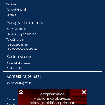
Vebinari
Korisnički kutak
Kontakt
Paragraf Lex d.o.o.
PIB: 104830593
Matični broj: 20240156
Tekući račun:
105-3029346-18
160-0000000380290-23
Radno vreme:
Ponedeljak - petak
7:30 - 15:30
Kontaktirajte nas:
online@paragraf.rs
Politika privatnosti
Politika pružanja usluga