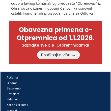
odbora Javnog komunalnog preduzeća "Obrenovac" iz
Obrenovca o izmeni i dopuni Cenovnika osnovnih i
ostalih komunalnih proizvoda i usluga sa Odlukom
Obavezna primena e-
Otpremnica od 1.1.2026.
Saznajte sve o e-Otpremnicama!
Pročitajte više →
Početna
O nama
Besplatno
Pretplata
Vebinari
Korisnički kutak
Kontakt