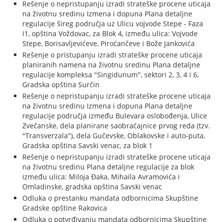
Rešenje o nepristupanju izradi strateške procene uticaja
na životnu sredinu Izmena i dopuna Plana detaljne
regulacije šireg područja uz Ulicu vojvode Stepe - Faza
I1, opština Voždovac, za Blok 4, između ulica: Vojvode
Stepe, Borisavljevićeve, Piroćančeve i Bože Jankovića
Rešenje o pristupanju izradi strateške procene uticaja
planiranih namena na životnu sredinu Plana detaljne
regulacije kompleksa "Singidunum", sektori 2, 3, 4 i 6,
Gradska opština Surčin
Rešenje o nepristupanju izradi strateške procene uticaja
na životnu sredinu Izmena i dopuna Plana detaljne
regulacije područja između Bulevara oslobođenja, Ulice
Zvečanske, dela planirane saobraćajnice prvog reda (tzv.
"Transverzala"), dela Gučevske, Oblakovske i auto-puta,
Gradska opština Savski venac, za blok 1
Rešenje o nepristupanju izradi strateške procene uticaja
na životnu sredinu Plana detaljne regulacije za blok
između ulica: Miloja Đaka, Mihaila Avramovića i
Omladinske, gradska opština Savski venac
Odluka o prestanku mandata odbornicima Skupštine
Gradske opštine Rakovica
Odluka o potvrđivanju mandata odbornicima Skupštine